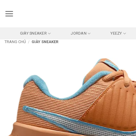
Bỏ
qua
nội
dung
GIÀY SNEAKER
JORDAN
YEEZY
TRANG CHỦ
/
GIÀY SNEAKER