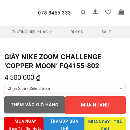
078 3455 333
THƯƠNG HIỆU KHÁC
BLOGS
SALE
GIÀY NIKE ZOOM CHALLENGE
‘COPPER MOON’ FQ4155-802
4.500.000
₫
THÊM VÀO GIỎ HÀNG
MUA NHANH
MUA NGAY
TRẢ GÓP QUA
MUA NGAY - TRẢ
THẺ
Giao Tận Nơi Hoặc
SAU