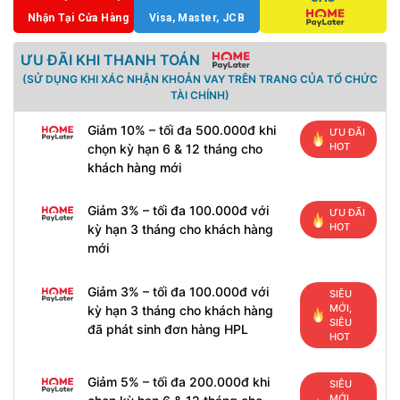
Nhận Tại Cửa Hàng
Visa, Master, JCB
ƯU ĐÃI KHI THANH TOÁN
(SỬ DỤNG KHI XÁC NHẬN KHOẢN VAY TRÊN TRANG CỦA TỔ CHỨC
TÀI CHÍNH)
Giảm 10% – tối đa 500.000đ khi
ƯU ĐÃI
HOT
chọn kỳ hạn 6 & 12 tháng cho
khách hàng mới
Giảm 3% – tối đa 100.000đ với
ƯU ĐÃI
HOT
kỳ hạn 3 tháng cho khách hàng
mới
Giảm 3% – tối đa 100.000đ với
SIÊU
MỚI,
kỳ hạn 3 tháng cho khách hàng
SIÊU
đã phát sinh đơn hàng HPL
HOT
Giảm 5% – tối đa 200.000đ khi
SIÊU
MỚI,