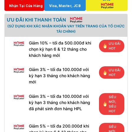
Nhận Tại Cửa Hàng
Visa, Master, JCB
ƯU ĐÃI KHI THANH TOÁN
(SỬ DỤNG KHI XÁC NHẬN KHOẢN VAY TRÊN TRANG CỦA TỔ CHỨC
TÀI CHÍNH)
Giảm 10% – tối đa 500.000đ khi
ƯU ĐÃI
HOT
chọn kỳ hạn 6 & 12 tháng cho
khách hàng mới
Giảm 3% – tối đa 100.000đ với
ƯU ĐÃI
HOT
kỳ hạn 3 tháng cho khách hàng
mới
Giảm 3% – tối đa 100.000đ với
SIÊU
MỚI,
kỳ hạn 3 tháng cho khách hàng
SIÊU
đã phát sinh đơn hàng HPL
HOT
Giảm 5% – tối đa 200.000đ khi
SIÊU
MỚI,