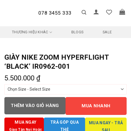
078 3455 333
THƯƠNG HIỆU KHÁC
BLOGS
SALE
GIÀY NIKE ZOOM HYPERFLIGHT
‘BLACK’ IR0962-001
5.500.000
₫
THÊM VÀO GIỎ HÀNG
MUA NHANH
MUA NGAY
TRẢ GÓP QUA
MUA NGAY - TRẢ
THẺ
Giao Tận Nơi Hoặc
SAU