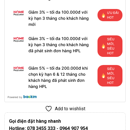
Giảm 3% – tối đa 100.000đ với
ƯU ĐÃI
HOT
kỳ hạn 3 tháng cho khách hàng
mới
Giảm 3% – tối đa 100.000đ với
SIÊU
MỚI,
kỳ hạn 3 tháng cho khách hàng
SIÊU
đã phát sinh đơn hàng HPL
HOT
Giảm 5% – tối đa 200.000đ khi
SIÊU
MỚI,
chọn kỳ hạn 6 & 12 tháng cho
SIÊU
khách hàng đã phát sinh đơn
HOT
hàng HPL
Powered by
Add to wishlist
Gọi điện đặt hàng nhanh
Hotline: 078 3455 333 - 0964 907 954