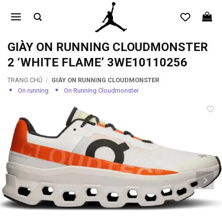
Bỏ
qua
nội
dung
GIÀY ON RUNNING CLOUDMONSTER
2 ‘WHITE FLAME’ 3WE10110256
TRANG CHỦ
/
GIÀY ON RUNNING CLOUDMONSTER
On running
On Running Cloudmonster
Add to
wishlist