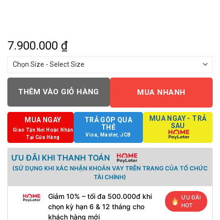
7.900.000
₫
THÊM VÀO GIỎ HÀNG
MUA NHANH
MUA NGAY - TRẢ
MUA NGAY
TRẢ GÓP QUA
SAU
THẺ
Giao Tận Nơi Hoặc Nhận
Visa, Master, JCB
Tại Cửa Hàng
ƯU ĐÃI KHI THANH TOÁN
(SỬ DỤNG KHI XÁC NHẬN KHOẢN VAY TRÊN TRANG CỦA TỔ CHỨC
TÀI CHÍNH)
Giảm 10% – tối đa 500.000đ khi
ƯU ĐÃI
HOT
chọn kỳ hạn 6 & 12 tháng cho
khách hàng mới