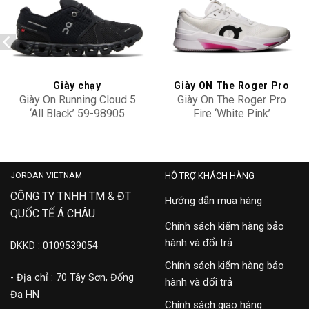
Add to
Add to
wishlist
wishlist
Giày chạy
Giày ON The Roger Pro
Giày On Running Cloud 5
Giày On The Roger Pro
‘All Black’ 59-98905
Fire ‘White Pink’
3MF30102626
4,100,000
5,100,000
JORDAN VIETNAM
HỖ TRỢ KHÁCH HÀNG
CÔNG TY TNHH TM & ĐT
Hướng dẫn mua hàng
QUỐC TẾ Á CHÂU
Chính sách kiểm hàng bảo
hành và đổi trả
DKKD : 0109539054
Chính sách kiểm hàng bảo
- Địa chỉ : 70 Tây Sơn, Đống
hành và đổi trả
Đa HN
Chính sách giao hàng