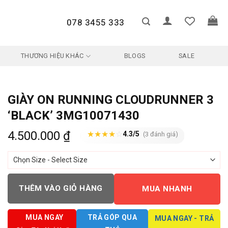
078 3455 333
THƯƠNG HIỆU KHÁC
BLOGS
SALE
GIÀY ON RUNNING CLOUDRUNNER 3
‘BLACK’ 3MG10071430
4.500.000
₫
★
★
★
★
☆
4.3/5
(3 đánh giá)
THÊM VÀO GIỎ HÀNG
MUA NHANH
MUA NGAY
TRẢ GÓP QUA
MUA NGAY - TRẢ