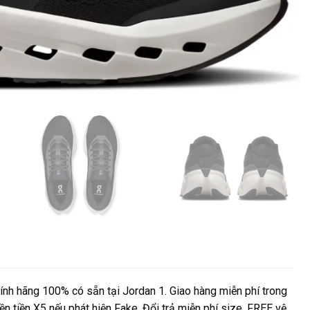
h hãng 100% có sẵn tại Jordan 1. Giao hàng miễn phí trong
ền tiền X5 nếu phát hiện Fake. Đổi trả miễn phí size. FREE vệ