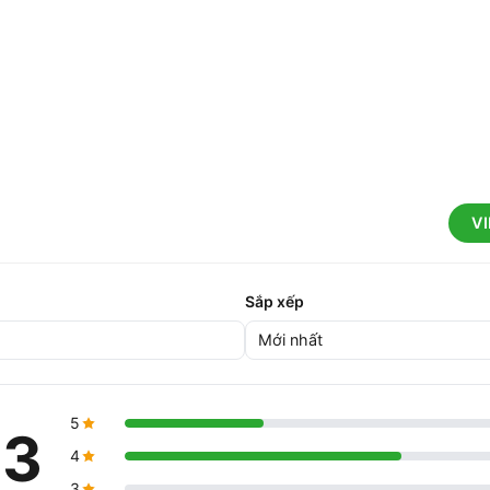
V
Sắp xếp
5
.3
4
3