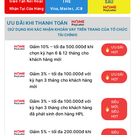
THẺ
Giao Tận Nơi Hoặc
SAU
Nhận Tại Cửa Hàng
Visa, Master, JCB
ƯU ĐÃI KHI THANH TOÁN
(SỬ DỤNG KHI XÁC NHẬN KHOẢN VAY TRÊN TRANG CỦA TỔ CHỨC
TÀI CHÍNH)
Giảm 10% – tối đa 500.000đ khi
ƯU ĐÃI
HOT
chọn kỳ hạn 6 & 12 tháng cho
khách hàng mới
Giảm 3% – tối đa 100.000đ với
ƯU ĐÃI
HOT
kỳ hạn 3 tháng cho khách hàng
mới
Giảm 3% – tối đa 100.000đ với
SIÊU
MỚI,
kỳ hạn 3 tháng cho khách hàng
SIÊU
đã phát sinh đơn hàng HPL
HOT
Giảm 5% – tối đa 200.000đ khi
SIÊU