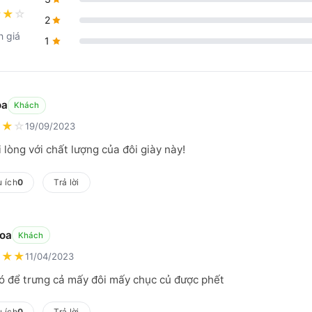
★
★
☆
2
h giá
1
oa
Khách
★
★
☆
19/09/2023
 lòng với chất lượng của đôi giày này!
 ích
0
Trả lời
Hoa
Khách
★
★
★
11/04/2023
ó để trưng cả mấy đôi mấy chục củ được phết
 ích
0
Trả lời