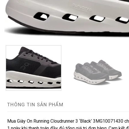
THÔNG TIN SẢN PHẨM
Mua Giày On Running Cloudrunner 3 ‘Black’ 3MG10071430 chín
1 ngày khi thanh toán đầy đủ tổng giá trị đơn hàng. Cam kết đ