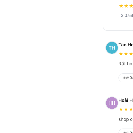
★
★
3 đán
Tân H
★
★
Rất hài
👍
Hữu
Hoài 
★
★
shop c
👍
Hữu