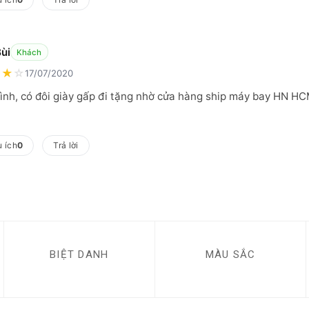
ùi
Khách
★
★
☆
17/07/2020
tình, có đôi giày gấp đi tặng nhờ cửa hàng ship máy bay HN HC
 ích
0
Trả lời
BIỆT DANH
MÀU SẮC