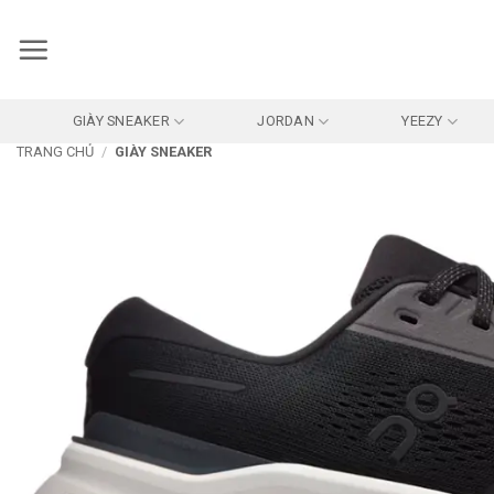
Bỏ
qua
nội
dung
GIÀY SNEAKER
JORDAN
YEEZY
TRANG CHỦ
/
GIÀY SNEAKER