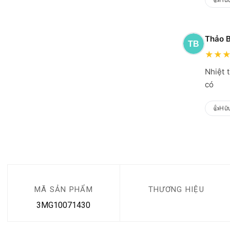
Thảo B
★
★
Nhiệt 
có
👍
Hữu
MÃ SẢN PHẨM
THƯƠNG HIỆU
3MG10071430