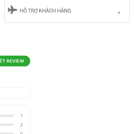
HỖ TRỢ KHÁCH HÀNG
IẾT REVIEW
1
2
0