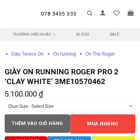
078 3455 333
THƯƠNG HIỆU KHÁC
BLOGS
SALE
Giày Tennis On
On running
On The Roger
GIÀY ON RUNNING ROGER PRO 2
‘CLAY WHITE’ 3ME10570462
5.100.000
₫
THÊM VÀO GIỎ HÀNG
MUA NHANH