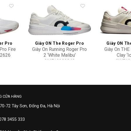
Add to
Add to
wishlist
wishlist
er Pro
Giày ON The Roger Pro
Giày ON Th
Pro Fire
Giày On Running Roger Pro
Giày On THE
32626
2 ‘White Malibu’
Clay ‘I
3ME10302840
3WE10
5,500,000
5,10
G CỬA HÀNG
 70-72 Tây Sơn, Đống Đa, Hà Nội
 078 3455 333