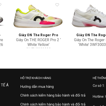
to
Add to
ist
wishlist
o
Giày ON The Roger Pro
Giày ON The Rog
re
Giày On THE ROGER Pro 2 ‘
Giày On The Roger 
26
White Yellow’
‘White’ 3WF300
3ME10302929
4,900,000
5,100,000
HỖ TRỢ KHÁCH HÀNG
HỆ THỐN
 TẾ Á
Cơ sở 1:
Hướng dẫn mua hàng
Chính sách kiểm hàng bảo hành và đổi trả
Hotline:
Chính sách kiểm hàng bảo hành và đổi trả