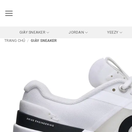
Bỏ
qua
nội
dung
GIÀY SNEAKER
JORDAN
YEEZY
TRANG CHỦ
/
GIÀY SNEAKER