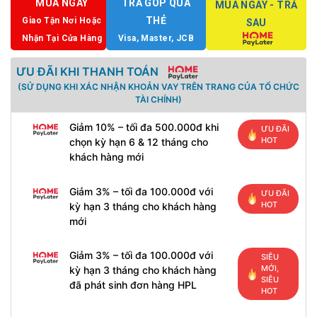
MUA NGAY
TRẢ GÓP QUA
MUA NGAY - TRẢ
THẺ
Giao Tận Nơi Hoặc
SAU
Nhận Tại Cửa Hàng
Visa, Master, JCB
ƯU ĐÃI KHI THANH TOÁN
(SỬ DỤNG KHI XÁC NHẬN KHOẢN VAY TRÊN TRANG CỦA TỔ CHỨC
TÀI CHÍNH)
Giảm 10% – tối đa 500.000đ khi
ƯU ĐÃI
HOT
chọn kỳ hạn 6 & 12 tháng cho
khách hàng mới
Giảm 3% – tối đa 100.000đ với
ƯU ĐÃI
HOT
kỳ hạn 3 tháng cho khách hàng
mới
Giảm 3% – tối đa 100.000đ với
SIÊU
MỚI,
kỳ hạn 3 tháng cho khách hàng
SIÊU
đã phát sinh đơn hàng HPL
HOT