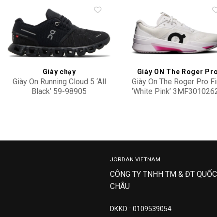
Add to
Add 
wishlist
wishl
Giày chạy
Giày ON The Roger Pr
Giày On Running Cloud 5 ‘All
Giày On The Roger Pro Fi
Black’ 59-98905
‘White Pink’ 3MF301026
4,100,000
5,100,000
JORDAN VIETNAM
CÔNG TY TNHH TM & ĐT QUỐC
CHÂU
DKKD : 0109539054