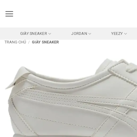
Bỏ
qua
nội
dung
GIÀY SNEAKER
JORDAN
YEEZY
TRANG CHỦ
/
GIÀY SNEAKER