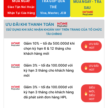
MUA NGAY
TRẢ GÓP QUA
MUA NGAY - TRẢ
THẺ
Giao Tận Nơi Hoặc
SAU
Nhận Tại Cửa Hàng
Visa, Master, JCB
ƯU ĐÃI KHI THANH TOÁN
(SỬ DỤNG KHI XÁC NHẬN KHOẢN VAY TRÊN TRANG CỦA TỔ CHỨC
TÀI CHÍNH)
Giảm 10% – tối đa 500.000đ khi
ƯU ĐÃI
HOT
chọn kỳ hạn 6 & 12 tháng cho
khách hàng mới
Giảm 3% – tối đa 100.000đ với
ƯU ĐÃI
HOT
kỳ hạn 3 tháng cho khách hàng
mới
Giảm 3% – tối đa 100.000đ với
SIÊU
MỚI,
kỳ hạn 3 tháng cho khách hàng
SIÊU
đã phát sinh đơn hàng HPL
HOT