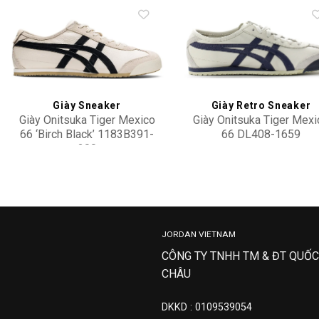
Add to
Add 
wishlist
wishl
Giày Sneaker
Giày Retro Sneaker
Giày Onitsuka Tiger Mexico
Giày Onitsuka Tiger Mexi
66 ‘Birch Black’ 1183B391-
66 DL408-1659
200
4,500,000
4,100,000
JORDAN VIETNAM
CÔNG TY TNHH TM & ĐT QUỐC
CHÂU
DKKD : 0109539054