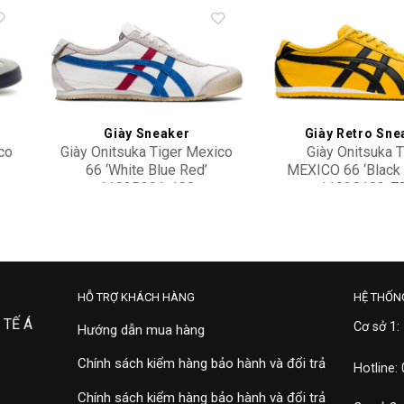
to
Add to
ist
wishlist
Giày Sneaker
Giày Retro Sne
co
Giày Onitsuka Tiger Mexico
Giày Onitsuka T
66 ‘White Blue Red’
MEXICO 66 ‘Black 
1183B391-100
1183C102-7
3,900,000
3,750,000
HỖ TRỢ KHÁCH HÀNG
HỆ THỐN
 TẾ Á
Cơ sở 1:
Hướng dẫn mua hàng
Chính sách kiểm hàng bảo hành và đổi trả
Hotline:
Chính sách kiểm hàng bảo hành và đổi trả