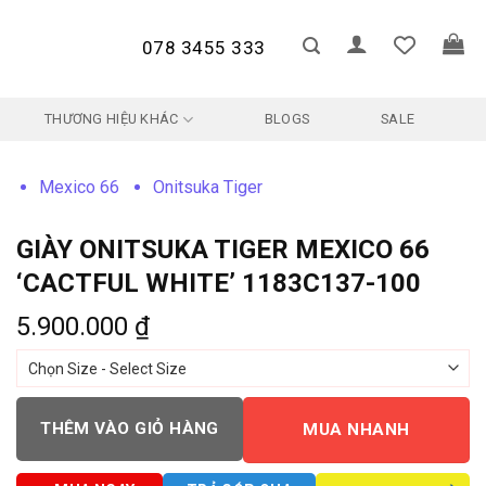
078 3455 333
THƯƠNG HIỆU KHÁC
BLOGS
SALE
Mexico 66
Onitsuka Tiger
GIÀY ONITSUKA TIGER MEXICO 66
‘CACTFUL WHITE’ 1183C137-100
5.900.000
₫
THÊM VÀO GIỎ HÀNG
MUA NHANH