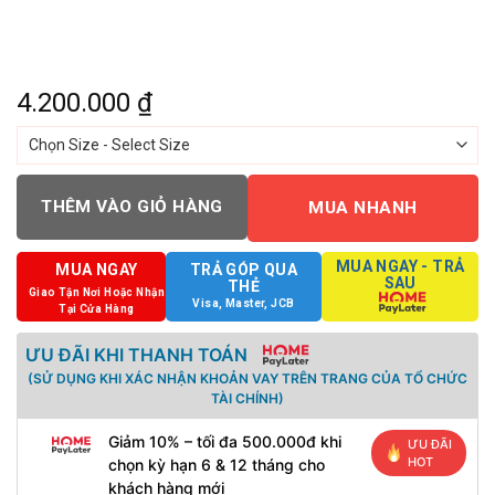
4.200.000
₫
THÊM VÀO GIỎ HÀNG
MUA NHANH
MUA NGAY - TRẢ
MUA NGAY
TRẢ GÓP QUA
SAU
THẺ
Giao Tận Nơi Hoặc Nhận
Visa, Master, JCB
Tại Cửa Hàng
ƯU ĐÃI KHI THANH TOÁN
(SỬ DỤNG KHI XÁC NHẬN KHOẢN VAY TRÊN TRANG CỦA TỔ CHỨC
TÀI CHÍNH)
Giảm 10% – tối đa 500.000đ khi
ƯU ĐÃI
HOT
chọn kỳ hạn 6 & 12 tháng cho
khách hàng mới