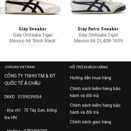
Add to
Add to
wishlist
wishlist
Giày Sneaker
Giày Retro Sneaker
Giày Onitsuka Tiger
Giày Onitsuka Tiger
Mexico 66 ‘Birch Black’
Mexico 66 DL408-1659
1183B391-200
4,500,000
4,100,000
JORDAN VIETNAM
HỖ TRỢ KHÁCH HÀNG
CÔNG TY TNHH TM & ĐT
Hướng dẫn mua hàng
QUỐC TẾ Á CHÂU
Chính sách kiểm hàng bảo
hành và đổi trả
DKKD : 0109539054
Chính sách kiểm hàng bảo
- Địa chỉ : 70 Tây Sơn, Đống
hành và đổi trả
Đa HN
Chính sách giao hàng