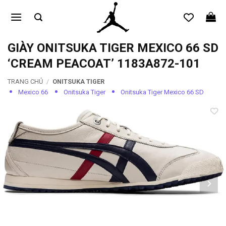
Bỏ
qua
nội
dung
GIÀY ONITSUKA TIGER MEXICO 66 SD
‘CREAM PEACOAT’ 1183A872-101
TRANG CHỦ
/
ONITSUKA TIGER
Mexico 66
Onitsuka Tiger
Onitsuka Tiger Mexico 66 SD
Add to
wishlist