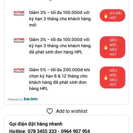
Giảm 3% – tối đa 100.000đ với
ƯU ĐÃI
HOT
kỳ hạn 3 tháng cho khách hàng
mới
Giảm 3% – tối đa 100.000đ với
SIÊU
MỚI,
kỳ hạn 3 tháng cho khách hàng
SIÊU
đã phát sinh đơn hàng HPL
HOT
Giảm 5% – tối đa 200.000đ khi
SIÊU
MỚI,
chọn kỳ hạn 6 & 12 tháng cho
SIÊU
khách hàng đã phát sinh đơn
HOT
hàng HPL
Powered by
Add to wishlist
Gọi điện đặt hàng nhanh
Hotline: 078 3455 333 - 0964 907 954