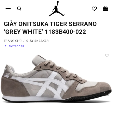
Bỏ
qua
nội
dung
GIÀY ONITSUKA TIGER SERRANO
‘GREY WHITE’ 1183B400-022
TRANG CHỦ
/
GIÀY SNEAKER
Serrano SL
Add to
wishlist