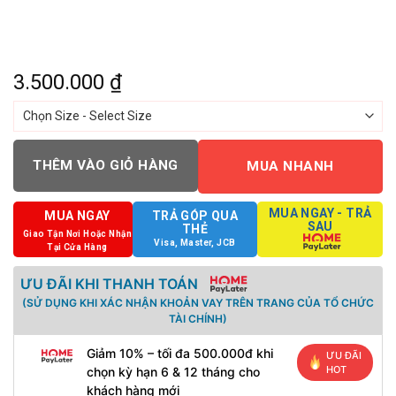
3.500.000
₫
THÊM VÀO GIỎ HÀNG
MUA NHANH
MUA NGAY - TRẢ
MUA NGAY
TRẢ GÓP QUA
SAU
THẺ
Giao Tận Nơi Hoặc Nhận
Visa, Master, JCB
Tại Cửa Hàng
ƯU ĐÃI KHI THANH TOÁN
(SỬ DỤNG KHI XÁC NHẬN KHOẢN VAY TRÊN TRANG CỦA TỔ CHỨC
TÀI CHÍNH)
Giảm 10% – tối đa 500.000đ khi
ƯU ĐÃI
HOT
chọn kỳ hạn 6 & 12 tháng cho
khách hàng mới