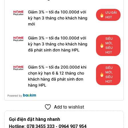
Giảm 3% – tối đa 100.000đ với
ƯU ĐÃI
HOT
kỳ hạn 3 tháng cho khách hàng
mới
Giảm 3% – tối đa 100.000đ với
SIÊU
MỚI,
kỳ hạn 3 tháng cho khách hàng
SIÊU
đã phát sinh đơn hàng HPL
HOT
Giảm 5% – tối đa 200.000đ khi
SIÊU
MỚI,
chọn kỳ hạn 6 & 12 tháng cho
SIÊU
khách hàng đã phát sinh đơn
HOT
hàng HPL
Powered by
Add to wishlist
Gọi điện đặt hàng nhanh
Hotline: 078 3455 333 - 0964 907 954