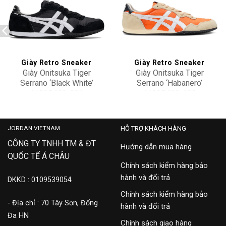
Add to
Add to
wishlist
wishlist
Giày Retro Sneaker
Giày Retro Sneaker
Giày Onitsuka Tiger
Giày Onitsuka Tiger
Serrano ‘Black White’
Serrano ‘Habanero’
1183B400-001
1183B400-602
3,900,000
5,900,000
JORDAN VIETNAM
HỖ TRỢ KHÁCH HÀNG
CÔNG TY TNHH TM & ĐT
Hướng dẫn mua hàng
QUỐC TẾ Á CHÂU
Chính sách kiểm hàng bảo
hành và đổi trả
DKKD : 0109539054
Chính sách kiểm hàng bảo
- Địa chỉ : 70 Tây Sơn, Đống
hành và đổi trả
Đa HN
Chính sách giao hàng