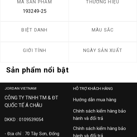
MÃ SẢN PHẨM
THƯƠNG HIỆU
193249-25
BIỆT DANH
MÀU SẮC
GIỚI TÍNH
NGÀY SẢN XUẤT
Sản phẩm nổi bật
JORDAN VIETNAM
HỖ TRỢ KHÁCH HÀNG
CÔNG TY TNHH TM & ĐT
Hướng dẫn mua hàng
QUỐC TẾ Á CHÂU
Chính sách kiểm hàng bảo
hành và đổi trả
DKKD : 0109539054
Chính sách kiểm hàng bảo
- Địa chỉ : 70 Tây Sơn, Đống
hành và đổi trả