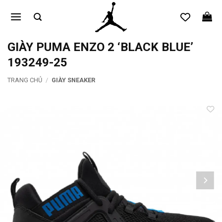
Bỏ
qua
nội
dung
GIÀY PUMA ENZO 2 ‘BLACK BLUE’
193249-25
TRANG CHỦ
/
GIÀY SNEAKER
Add to
wishlist