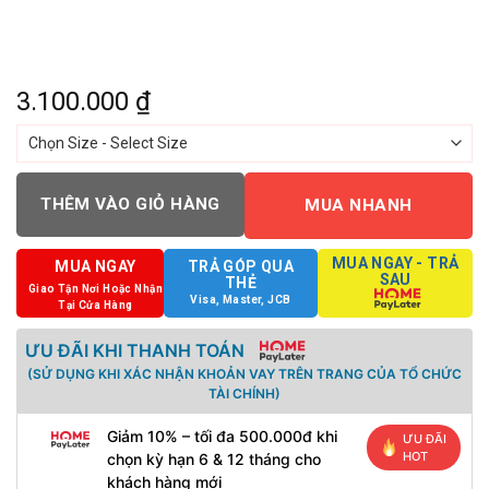
3.100.000
₫
THÊM VÀO GIỎ HÀNG
MUA NHANH
MUA NGAY - TRẢ
MUA NGAY
TRẢ GÓP QUA
SAU
THẺ
Giao Tận Nơi Hoặc Nhận
Visa, Master, JCB
Tại Cửa Hàng
ƯU ĐÃI KHI THANH TOÁN
(SỬ DỤNG KHI XÁC NHẬN KHOẢN VAY TRÊN TRANG CỦA TỔ CHỨC
TÀI CHÍNH)
Giảm 10% – tối đa 500.000đ khi
ƯU ĐÃI
HOT
chọn kỳ hạn 6 & 12 tháng cho
khách hàng mới