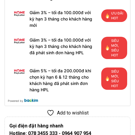
Giảm 3% – tối đa 100.000đ với
ƯU ĐÃI
HOT
kỳ hạn 3 tháng cho khách hàng
mới
Giảm 3% – tối đa 100.000đ với
SIÊU
MỚI,
kỳ hạn 3 tháng cho khách hàng
SIÊU
đã phát sinh đơn hàng HPL
HOT
Giảm 5% – tối đa 200.000đ khi
SIÊU
MỚI,
chọn kỳ hạn 6 & 12 tháng cho
SIÊU
khách hàng đã phát sinh đơn
HOT
hàng HPL
Powered by
Add to wishlist
Gọi điện đặt hàng nhanh
Hotline: 078 3455 333 - 0964 907 954