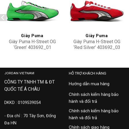
Add to
Add to
wishlist
wishlist
Giày Puma
Giày Puma
Giày Puma H-Street OG
Giày Puma H-Street OG
‘Green’ 403692_01
‘Red Silver’ 403692_03
3,350,000
3,350,000
JORDAN VIETNAM
HỖ TRỢ KHÁCH HÀNG
CÔNG TY TNHH TM & ĐT
Hướng dẫn mua hàng
QUỐC TẾ Á CHÂU
Chính sách kiểm hàng bảo
hành và đổi trả
DKKD : 0109539054
Chính sách kiểm hàng bảo
- Địa chỉ : 70 Tây Sơn, Đống
hành và đổi trả
Đa HN
Chính sách giao hàng