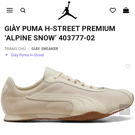
Bỏ
qua
nội
dung
GIÀY PUMA H-STREET PREMIUM
‘ALPINE SNOW’ 403777-02
TRANG CHỦ
/
GIÀY SNEAKER
Giày Puma H-Street
Add to
wishlist