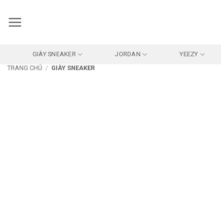
Bỏ
qua
nội
dung
GIÀY SNEAKER
JORDAN
YEEZY
TRANG CHỦ
/
GIÀY SNEAKER