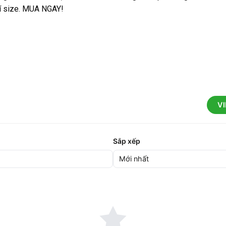
hí size. MUA NGAY!
V
Sắp xếp