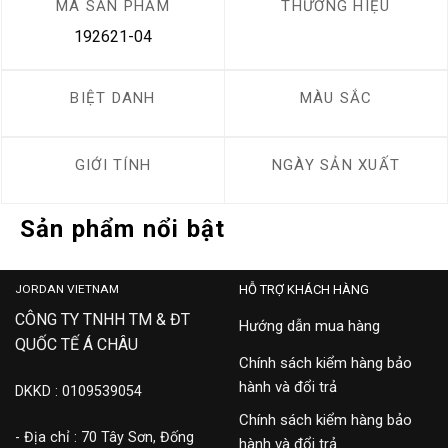
MÃ SẢN PHẨM
THƯƠNG HIỆU
192621-04
BIỆT DANH
MÀU SẮC
GIỚI TÍNH
NGÀY SẢN XUẤT
Sản phẩm nổi bật
JORDAN VIETNAM
HỖ TRỢ KHÁCH HÀNG
CÔNG TY TNHH TM & ĐT
Hướng dẫn mua hàng
QUỐC TẾ Á CHÂU
Chính sách kiểm hàng bảo
hành và đổi trả
DKKD : 0109539054
Chính sách kiểm hàng bảo
- Địa chỉ : 70 Tây Sơn, Đống
hành và đổi trả