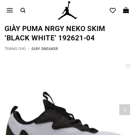
Bỏ
qua
nội
dung
GIÀY PUMA NRGY NEKO SKIM
‘BLACK WHITE’ 192621-04
TRANG CHỦ
/
GIÀY SNEAKER
Add to
wishlist