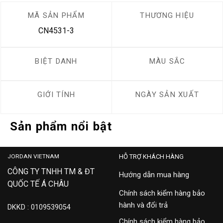
MÃ SẢN PHẨM
THƯƠNG HIỆU
CN4531-3
BIỆT DANH
MÀU SẮC
GIỚI TÍNH
NGÀY SẢN XUẤT
Sản phẩm nổi bật
JORDAN VIETNAM
HỖ TRỢ KHÁCH HÀNG
CÔNG TY TNHH TM & ĐT
Hướng dẫn mua hàng
QUỐC TẾ Á CHÂU
Chính sách kiểm hàng bảo
hành và đổi trả
DKKD : 0109539054
Chính sách kiểm hàng bảo