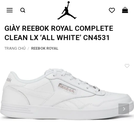
Bỏ
qua
nội
dung
GIÀY REEBOK ROYAL COMPLETE
CLEAN LX ‘ALL WHITE’ CN4531
TRANG CHỦ
/
REEBOK ROYAL
Add to
wishlist