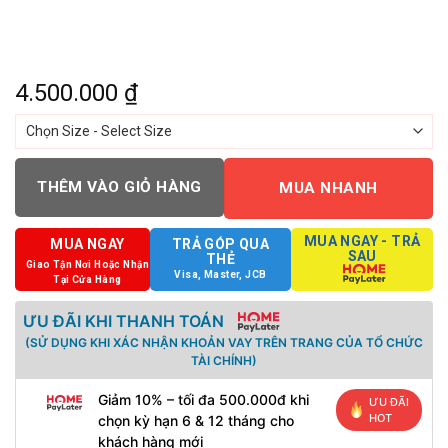
4.500.000
₫
THÊM VÀO GIỎ HÀNG
MUA NHANH
MUA NGAY - TRẢ
MUA NGAY
TRẢ GÓP QUA
SAU
THẺ
Giao Tận Nơi Hoặc Nhận
Visa, Master, JCB
Tại Cửa Hàng
ƯU ĐÃI KHI THANH TOÁN
(SỬ DỤNG KHI XÁC NHẬN KHOẢN VAY TRÊN TRANG CỦA TỔ CHỨC
TÀI CHÍNH)
Giảm 10% – tối đa 500.000đ khi
ƯU ĐÃI
HOT
chọn kỳ hạn 6 & 12 tháng cho
khách hàng mới