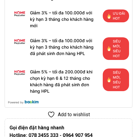
Giảm 3% – tối đa 100.000đ với
ƯU ĐÃI
HOT
kỳ hạn 3 tháng cho khách hàng
mới
Giảm 3% – tối đa 100.000đ với
SIÊU
MỚI,
kỳ hạn 3 tháng cho khách hàng
SIÊU
đã phát sinh đơn hàng HPL
HOT
Giảm 5% – tối đa 200.000đ khi
SIÊU
MỚI,
chọn kỳ hạn 6 & 12 tháng cho
SIÊU
khách hàng đã phát sinh đơn
HOT
hàng HPL
Powered by
Add to wishlist
Gọi điện đặt hàng nhanh
Hotline: 078 3455 333 - 0964 907 954