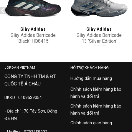
Add to
Add to
wishlist
wishlist
Giày Adidas
Giày Adidas
Giày Adidas Barricade
Giày Adidas Barricade
‘Black’ HQ8415
13 ‘Silver Edition’
JP5379
4,900,000
4,100,000
JORDAN VIETNAM
HỖ TRỢ KHÁCH HÀNG
CÔNG TY TNHH TM & ĐT
Hướng dẫn mua hàng
QUỐC TẾ Á CHÂU
Chính sách kiểm hàng bảo
hành và đổi trả
DKKD : 0109539054
Chính sách kiểm hàng bảo
- Địa chỉ : 70 Tây Sơn, Đống
hành và đổi trả
Đa HN
Chính sách giao hàng