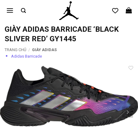
Bỏ
qua
nội
dung
GIÀY ADIDAS BARRICADE ‘BLACK
SLIVER RED’ GY1445
TRANG CHỦ
/
GIÀY ADIDAS
Adidas Barricade
Add to
wishlist