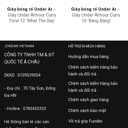
Giày bóng rổ Under Armour
Giày bóng rổ Under Armour
Giày Under Armour Curry
Giày Under Armour Curry
Flow 12 ‘What The Bay’
10 ‘Bang Bang’
6006146-453
3026272-700
3,900,000
3,500,000
JORDAN VIETNAM
HỖ TRỢ KHÁCH HÀNG
CÔNG TY TNHH TM & ĐT
Hướng dẫn mua hàng
QUỐC TẾ Á CHÂU
Chính sách kiểm hàng bảo
hành và đổi trả
DKKD : 0109539054
Chính sách kiểm hàng bảo
- Địa chỉ : 70 Tây Sơn, Đống
hành và đổi trả
Đa HN
Chính sách giao hàng
- Hotline : 0783455333
Chính sách bảo mật
Về trả góp Fundiin
Hệ thống bán lẻ các sản