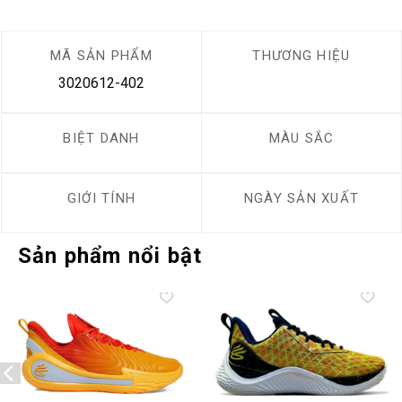
MÃ SẢN PHẨM
THƯƠNG HIỆU
3020612-402
BIỆT DANH
MÀU SẮC
GIỚI TÍNH
NGÀY SẢN XUẤT
Sản phẩm nổi bật
Add to
Add to
wishlist
wishlist