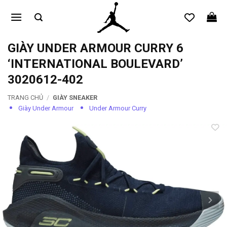
Bỏ
qua
nội
dung
GIÀY UNDER ARMOUR CURRY 6
‘INTERNATIONAL BOULEVARD’
3020612-402
TRANG CHỦ
/
GIÀY SNEAKER
Giày Under Armour
Under Armour Curry
Add to
wishlist