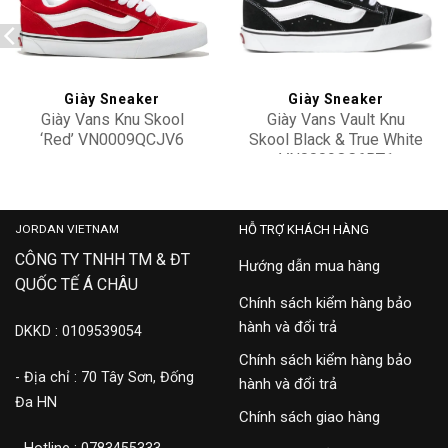
Add to
Add to
wishlist
wishlist
Giày Sneaker
Giày Sneaker
Giày Vans Knu Skool
Giày Vans Vault Knu
‘Red’ VN0009QCJV6
Skool Black & True White
VN0009QC6BT1
3,100,000
2,500,000
JORDAN VIETNAM
HỖ TRỢ KHÁCH HÀNG
CÔNG TY TNHH TM & ĐT
Hướng dẫn mua hàng
QUỐC TẾ Á CHÂU
Chính sách kiểm hàng bảo
hành và đổi trả
DKKD : 0109539054
Chính sách kiểm hàng bảo
- Địa chỉ : 70 Tây Sơn, Đống
hành và đổi trả
Đa HN
Chính sách giao hàng