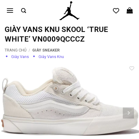
Bỏ
qua
nội
dung
GIÀY VANS KNU SKOOL ‘TRUE
WHITE’ VN0009QCCCZ
TRANG CHỦ
/
GIÀY SNEAKER
Giày Vans
Giày Vans Knu
Add to
wishlist