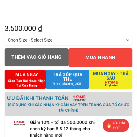
3.500.000
₫
THÊM VÀO GIỎ HÀNG
MUA NHANH
MUA NGAY - TRẢ
MUA NGAY
TRẢ GÓP QUA
SAU
THẺ
Giao Tận Nơi Hoặc Nhận
Visa, Master, JCB
Tại Cửa Hàng
ƯU ĐÃI KHI THANH TOÁN
(SỬ DỤNG KHI XÁC NHẬN KHOẢN VAY TRÊN TRANG CỦA TỔ CHỨC
TÀI CHÍNH)
Giảm 10% – tối đa 500.000đ khi
ƯU ĐÃI
HOT
chọn kỳ hạn 6 & 12 tháng cho
khách hàng mới