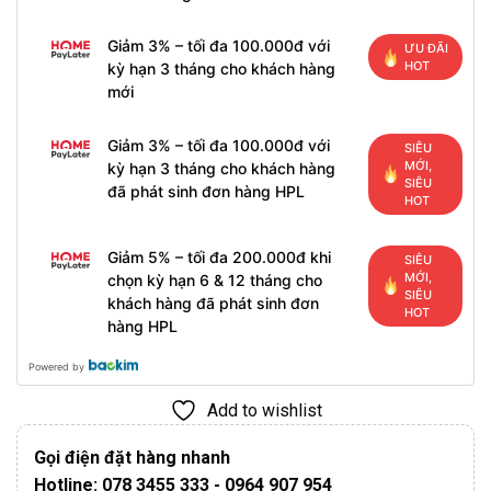
Giảm 3% – tối đa 100.000đ với
ƯU ĐÃI
HOT
kỳ hạn 3 tháng cho khách hàng
mới
Giảm 3% – tối đa 100.000đ với
SIÊU
MỚI,
kỳ hạn 3 tháng cho khách hàng
SIÊU
đã phát sinh đơn hàng HPL
HOT
Giảm 5% – tối đa 200.000đ khi
SIÊU
MỚI,
chọn kỳ hạn 6 & 12 tháng cho
SIÊU
khách hàng đã phát sinh đơn
HOT
hàng HPL
Powered by
Add to wishlist
Gọi điện đặt hàng nhanh
Hotline: 078 3455 333 - 0964 907 954