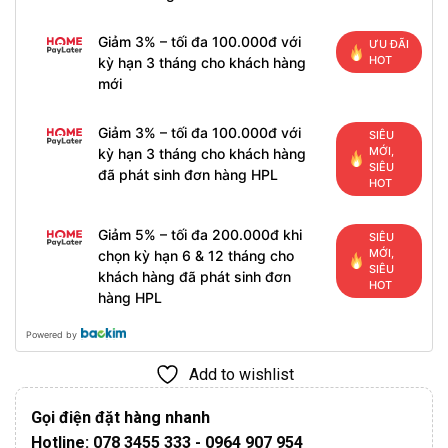
Giảm 3% – tối đa 100.000đ với
ƯU ĐÃI
HOT
kỳ hạn 3 tháng cho khách hàng
mới
Giảm 3% – tối đa 100.000đ với
SIÊU
MỚI,
kỳ hạn 3 tháng cho khách hàng
SIÊU
đã phát sinh đơn hàng HPL
HOT
Giảm 5% – tối đa 200.000đ khi
SIÊU
MỚI,
chọn kỳ hạn 6 & 12 tháng cho
SIÊU
khách hàng đã phát sinh đơn
HOT
hàng HPL
Powered by
Add to wishlist
Gọi điện đặt hàng nhanh
Hotline: 078 3455 333 - 0964 907 954