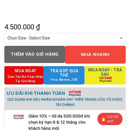
4.500.000
₫
THÊM VÀO GIỎ HÀNG
MUA NHANH
MUA NGAY - TRẢ
MUA NGAY
TRẢ GÓP QUA
SAU
THẺ
Giao Tận Nơi Hoặc Nhận
Visa, Master, JCB
Tại Cửa Hàng
ƯU ĐÃI KHI THANH TOÁN
(SỬ DỤNG KHI XÁC NHẬN KHOẢN VAY TRÊN TRANG CỦA TỔ CHỨC
TÀI CHÍNH)
Giảm 10% – tối đa 500.000đ khi
ƯU ĐÃI
HOT
chọn kỳ hạn 6 & 12 tháng cho
khách hàng mới