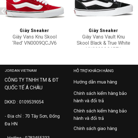
Add to
Add to
wishlist
wishlist
Giày Sneaker
Giày Sneaker
Giày Vans Knu Skool
Giày Vans Vault Knu
‘Red’ VN0009QCJV6
Skool Black & True White
VN0009QC6BT1
3,100,000
2,500,000
JORDAN VIETNAM
HỖ TRỢ KHÁCH HÀNG
CÔNG TY TNHH TM & ĐT
Hướng dẫn mua hàng
QUỐC TẾ Á CHÂU
Chính sách kiểm hàng bảo
hành và đổi trả
DKKD : 0109539054
Chính sách kiểm hàng bảo
- Địa chỉ : 70 Tây Sơn, Đống
hành và đổi trả
Đa HN
Chính sách giao hàng