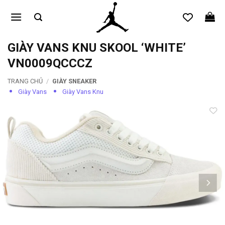
Bỏ
qua
nội
dung
GIÀY VANS KNU SKOOL ‘WHITE’
VN0009QCCCZ
TRANG CHỦ
/
GIÀY SNEAKER
Giày Vans
Giày Vans Knu
Add to
wishlist