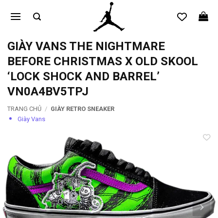
Bỏ
qua
nội
dung
GIÀY VANS THE NIGHTMARE
BEFORE CHRISTMAS X OLD SKOOL
‘LOCK SHOCK AND BARREL’
VN0A4BV5TPJ
TRANG CHỦ
/
GIÀY RETRO SNEAKER
Giày Vans
Add to
wishlist