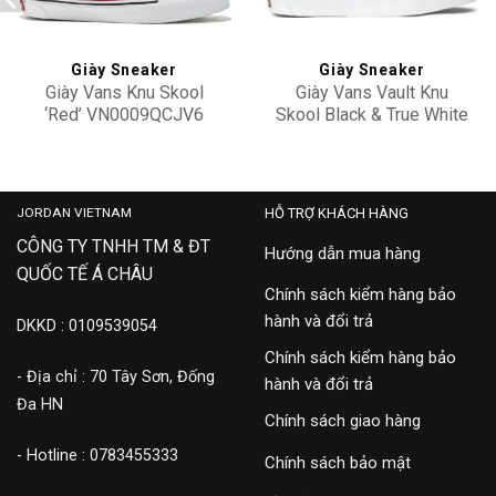
Giày Sneaker
Giày Sneaker
Giày Vans Knu Skool
Giày Vans Vault Knu
‘Red’ VN0009QCJV6
Skool Black & True White
VN0009QC6BT1
3,100,000
2,500,000
JORDAN VIETNAM
HỖ TRỢ KHÁCH HÀNG
CÔNG TY TNHH TM & ĐT
Hướng dẫn mua hàng
QUỐC TẾ Á CHÂU
Chính sách kiểm hàng bảo
hành và đổi trả
DKKD : 0109539054
Chính sách kiểm hàng bảo
- Địa chỉ : 70 Tây Sơn, Đống
hành và đổi trả
Đa HN
Chính sách giao hàng
- Hotline : 0783455333
Chính sách bảo mật