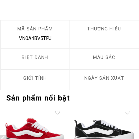
MÃ SẢN PHẨM
THƯƠNG HIỆU
VN0A4BV5TPJ
BIỆT DANH
MÀU SẮC
GIỚI TÍNH
NGÀY SẢN XUẤT
Sản phẩm nổi bật
Add to
Add to
wishlist
wishlist