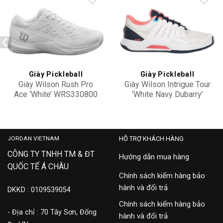
Add to
Add to
wishlist
wishlist
Giày Pickleball
Giày Pickleball
Giày Wilson Rush Pro
Giày Wilson Intrigue Tour
Ace ‘White’ WRS330800
‘White Navy Dubarry’
WRS335910
3,900,000
3,900,000
JORDAN VIETNAM
HỖ TRỢ KHÁCH HÀNG
CÔNG TY TNHH TM & ĐT
Hướng dẫn mua hàng
QUỐC TẾ Á CHÂU
Chính sách kiểm hàng bảo
hành và đổi trả
DKKD : 0109539054
Chính sách kiểm hàng bảo
- Địa chỉ : 70 Tây Sơn, Đống
hành và đổi trả