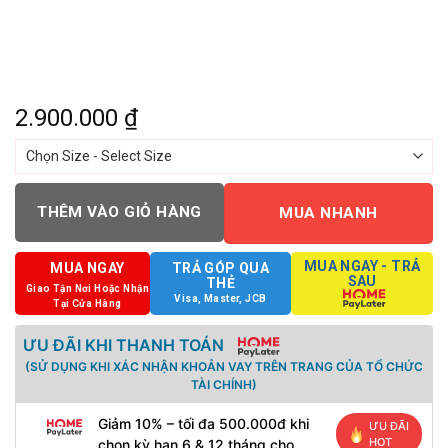
2.900.000
₫
THÊM VÀO GIỎ HÀNG
MUA NHANH
MUA NGAY - TRẢ
MUA NGAY
TRẢ GÓP QUA
SAU
THẺ
Giao Tận Nơi Hoặc Nhận
Visa, Master, JCB
Tại Cửa Hàng
ƯU ĐÃI KHI THANH TOÁN
(SỬ DỤNG KHI XÁC NHẬN KHOẢN VAY TRÊN TRANG CỦA TỔ CHỨC
TÀI CHÍNH)
Giảm 10% – tối đa 500.000đ khi
ƯU ĐÃI
HOT
chọn kỳ hạn 6 & 12 tháng cho