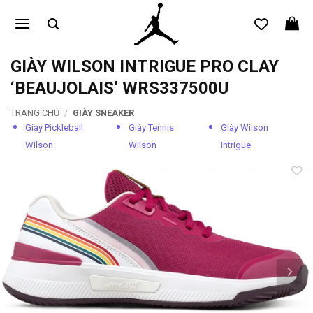
Bỏ
qua
nội
dung
GIÀY WILSON INTRIGUE PRO CLAY
‘BEAUJOLAIS’ WRS337500U
TRANG CHỦ
/
GIÀY SNEAKER
Giày Pickleball
Giày Tennis
Giày Wilson
Wilson
Wilson
Intrigue
Add to
wishlist