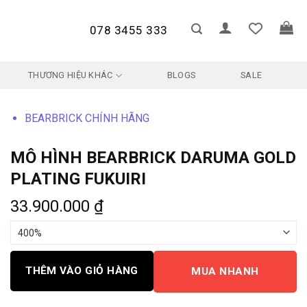
078 3455 333
THƯƠNG HIỆU KHÁC
BLOGS
SALE
BEARBRICK CHÍNH HÃNG
MÔ HÌNH BEARBRICK DARUMA GOLD
PLATING FUKUIRI
33.900.000
₫
THÊM VÀO GIỎ HÀNG
MUA NHANH