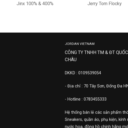
Jinx 100% & 400%
Jerry Tom Flocky
8,900,000
11,500,000
JORDAN VIETNAM
CÔNG TY TNHH TM & ĐT QUỐC
CHÂU
DKKD : 0109539054
- Địa chỉ : 70 Tây Sơn, Đống Đa H
- Hotline : 0783455333
Hệ thống bán lẻ các sản phẩm thờ
Sneakers, quần áo, phụ kiện, kính 
nước hoa, đồng hồ chính hãng mới