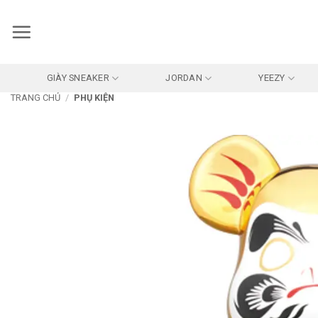
Bỏ
qua
nội
dung
GIÀY SNEAKER
JORDAN
YEEZY
TRANG CHỦ
/
PHỤ KIỆN