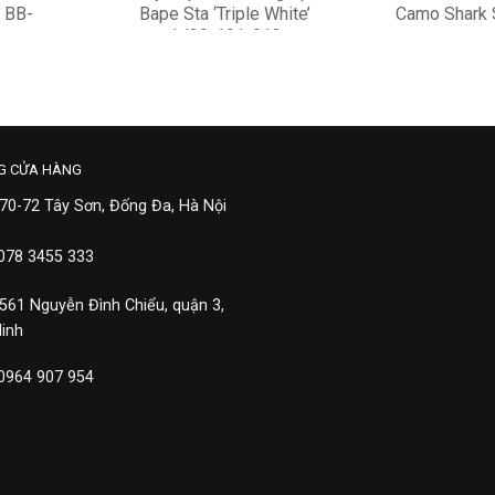
 BB-
Bape Sta ‘Triple White’
Camo Shark 
1J30-191-013
8,500,000
26,90
G CỬA HÀNG
 70-72 Tây Sơn, Đống Đa, Hà Nội
 078 3455 333
 561 Nguyễn Đình Chiểu, quận 3,
Minh
 0964 907 954