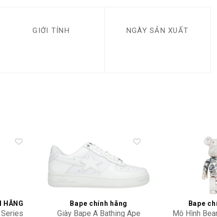
GIỚI TÍNH
NGÀY SẢN XUẤT
Add to
Add to
wishlist
wishlist
H HÃNG
Bape chính hãng
Bape ch
 Series
Giày Bape A Bathing Ape
Mô Hình Bear