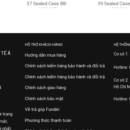
37 Sealed Case BB-
39 Sealed Case
10S3S37
10S3S39
13,900,000
4,900,000
HỖ TRỢ KHÁCH HÀNG
HỆ THỐN
 TẾ Á
Cơ sở 1:
Hướng dẫn mua hàng
Chính sách kiểm hàng bảo hành và đổi trả
Hotline:
Chính sách kiểm hàng bảo hành và đổi trả
Cơ sở 2:
Hồ Chí 
N
Chính sách giao hàng
Chính sách bảo mật
Hotline:
Về trả góp Fundiin
i trang
Phương thức thanh toán
mắt,
 nhất,