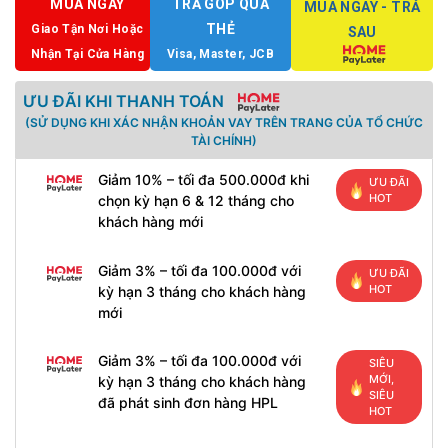
MUA NGAY
TRẢ GÓP QUA
MUA NGAY - TRẢ
THẺ
Giao Tận Nơi Hoặc
SAU
Nhận Tại Cửa Hàng
Visa, Master, JCB
ƯU ĐÃI KHI THANH TOÁN
(SỬ DỤNG KHI XÁC NHẬN KHOẢN VAY TRÊN TRANG CỦA TỔ CHỨC
TÀI CHÍNH)
Giảm 10% – tối đa 500.000đ khi
ƯU ĐÃI
HOT
chọn kỳ hạn 6 & 12 tháng cho
khách hàng mới
Giảm 3% – tối đa 100.000đ với
ƯU ĐÃI
HOT
kỳ hạn 3 tháng cho khách hàng
mới
Giảm 3% – tối đa 100.000đ với
SIÊU
MỚI,
kỳ hạn 3 tháng cho khách hàng
SIÊU
đã phát sinh đơn hàng HPL
HOT