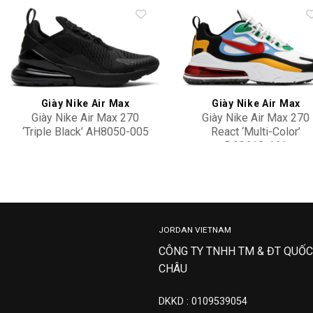
Add to
Add 
wishlist
wishl
Giày Nike Air Max
Giày Nike Air Max
Giày Nike Air Max 270
Giày Nike Air Max 270
‘Triple Black’ AH8050-005
React ‘Multi-Color’
DA2610-161
4,900,000
4,500,000
JORDAN VIETNAM
CÔNG TY TNHH TM & ĐT QUỐC
CHÂU
DKKD : 0109539054