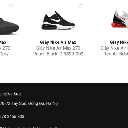
Add to
Add to
wishlist
wishlist
 Max
Giày Nike Air Max
Giày Nik
x 270
Giày Nike Air Max 270
Giày Nike Air
Grey’
React ‘Black’ CI3899-002
Red Air Bub
3
1
3,900,000
5,90
G CỬA HÀNG
 70-72 Tây Sơn, Đống Đa, Hà Nội
 078 3455 333