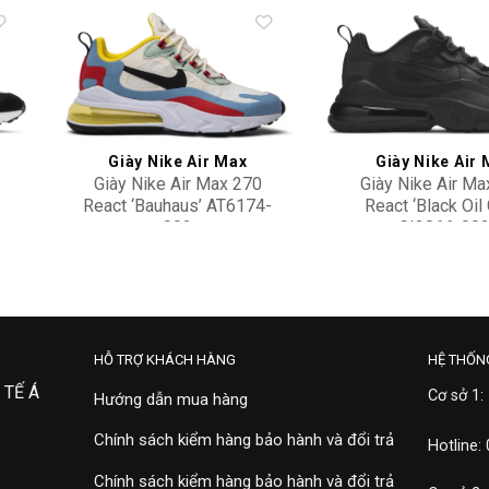
to
Add to
ist
wishlist
Giày Nike Air Max
Giày Nike Air
Giày Nike Air Max 270
Giày Nike Air Ma
React ‘Bauhaus’ AT6174-
React ‘Black Oil 
002
CI3866-00
6,500,000
3,900,000
HỖ TRỢ KHÁCH HÀNG
HỆ THỐN
 TẾ Á
Cơ sở 1:
Hướng dẫn mua hàng
Chính sách kiểm hàng bảo hành và đổi trả
Hotline:
Chính sách kiểm hàng bảo hành và đổi trả