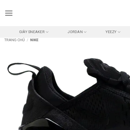
Bỏ
qua
nội
dung
GIÀY SNEAKER
JORDAN
YEEZY
TRANG CHỦ
/
NIKE