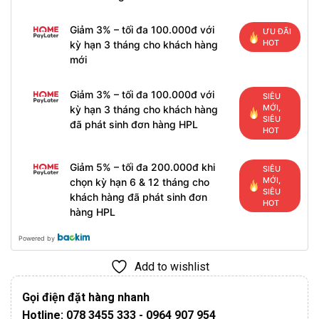
Giảm 3% – tối đa 100.000đ với
ƯU ĐÃI
HOT
kỳ hạn 3 tháng cho khách hàng
mới
Giảm 3% – tối đa 100.000đ với
SIÊU
MỚI,
kỳ hạn 3 tháng cho khách hàng
SIÊU
đã phát sinh đơn hàng HPL
HOT
Giảm 5% – tối đa 200.000đ khi
SIÊU
MỚI,
chọn kỳ hạn 6 & 12 tháng cho
SIÊU
khách hàng đã phát sinh đơn
HOT
hàng HPL
Powered by
Add to wishlist
Gọi điện đặt hàng nhanh
Hotline: 078 3455 333 - 0964 907 954