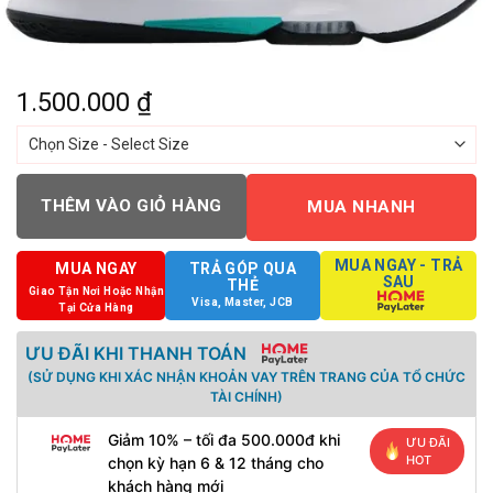
1.500.000
₫
THÊM VÀO GIỎ HÀNG
MUA NHANH
MUA NGAY - TRẢ
MUA NGAY
TRẢ GÓP QUA
SAU
THẺ
Giao Tận Nơi Hoặc Nhận
Visa, Master, JCB
Tại Cửa Hàng
ƯU ĐÃI KHI THANH TOÁN
(SỬ DỤNG KHI XÁC NHẬN KHOẢN VAY TRÊN TRANG CỦA TỔ CHỨC
TÀI CHÍNH)
Giảm 10% – tối đa 500.000đ khi
ƯU ĐÃI
HOT
chọn kỳ hạn 6 & 12 tháng cho
khách hàng mới