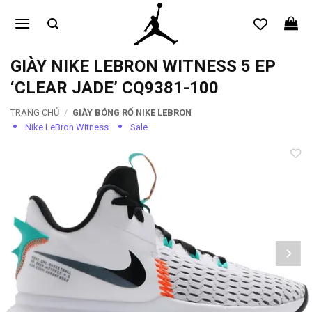
Bỏ
qua
nội
dung
GIÀY NIKE LEBRON WITNESS 5 EP
‘CLEAR JADE’ CQ9381-100
TRANG CHỦ
/
GIÀY BÓNG RỔ NIKE LEBRON
Nike LeBron Witness
Sale
Add to
wishlist