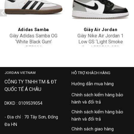
Add to
Add to
wishlist
wishlist
Adidas Samba
Giày Air Jordan
Giày Adidas Samba OG
Giày Nike Air Jordan 1
‘White Black Gum’
Low GS ‘Light Smoke
B75806
Grey’ 553560-052
2,400,000
2,700,000
JORDAN VIETNAM
HỖ TRỢ KHÁCH HÀNG
CÔNG TY TNHH TM & ĐT
Hướng dẫn mua hàng
QUỐC TẾ Á CHÂU
Chính sách kiểm hàng bảo
hành và đổi trả
DKKD : 0109539054
Chính sách kiểm hàng bảo
- Địa chỉ : 70 Tây Sơn, Đống
hành và đổi trả
Đa HN
Chính sách giao hàng