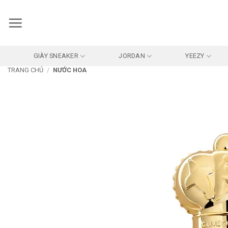
Bỏ
qua
nội
dung
GIÀY SNEAKER
JORDAN
YEEZY
TRANG CHỦ
/
NƯỚC HOA