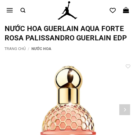
Bỏ
qua
nội
dung
NƯỚC HOA GUERLAIN AQUA FORTE
ROSA PALISSANDRO GUERLAIN EDP
TRANG CHỦ
/
NƯỚC HOA
Add to
wishlist