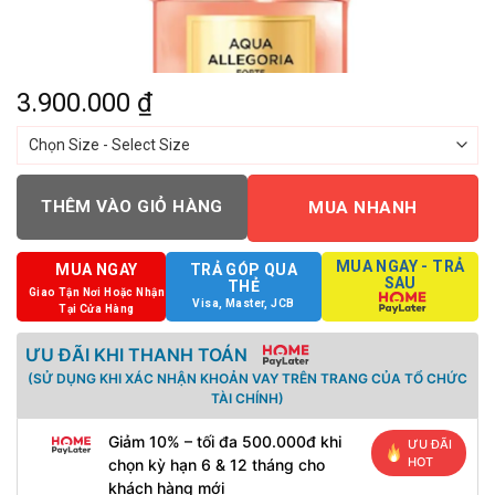
3.900.000
₫
THÊM VÀO GIỎ HÀNG
MUA NHANH
MUA NGAY - TRẢ
MUA NGAY
TRẢ GÓP QUA
SAU
THẺ
Giao Tận Nơi Hoặc Nhận
Visa, Master, JCB
Tại Cửa Hàng
ƯU ĐÃI KHI THANH TOÁN
(SỬ DỤNG KHI XÁC NHẬN KHOẢN VAY TRÊN TRANG CỦA TỔ CHỨC
TÀI CHÍNH)
Giảm 10% – tối đa 500.000đ khi
ƯU ĐÃI
HOT
chọn kỳ hạn 6 & 12 tháng cho
khách hàng mới