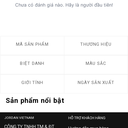
Chưa có đánh giá nào. Hãy là người đầu tiên!
MÃ SẢN PHẨM
THƯƠNG HIỆU
BIỆT DANH
MÀU SẮC
GIỚI TÍNH
NGÀY SẢN XUẤT
Sản phẩm nổi bật
JORDAN VIETNAM
HỖ TRỢ KHÁCH HÀNG
CÔNG TY TNHH TM & ĐT