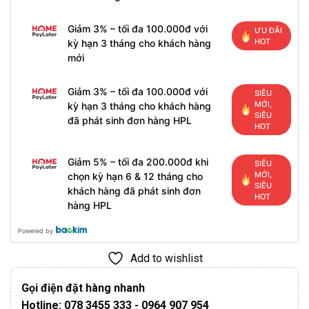
Giảm 3% – tối đa 100.000đ với
ƯU ĐÃI
HOT
kỳ hạn 3 tháng cho khách hàng
mới
Giảm 3% – tối đa 100.000đ với
SIÊU
MỚI,
kỳ hạn 3 tháng cho khách hàng
SIÊU
đã phát sinh đơn hàng HPL
HOT
Giảm 5% – tối đa 200.000đ khi
SIÊU
MỚI,
chọn kỳ hạn 6 & 12 tháng cho
SIÊU
khách hàng đã phát sinh đơn
HOT
hàng HPL
Powered by
Add to wishlist
Gọi điện đặt hàng nhanh
Hotline: 078 3455 333 - 0964 907 954