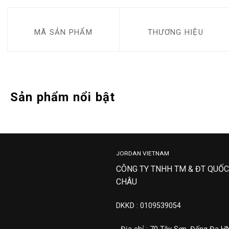
MÃ SẢN PHẨM
THƯƠNG HIỆU
Sản phẩm nổi bật
JORDAN VIETNAM
CÔNG TY TNHH TM & ĐT QUỐC
CHÂU
DKKD : 0109539054