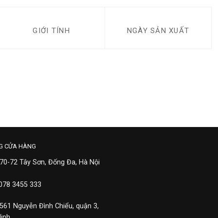
GIỚI TÍNH
NGÀY SẢN XUẤT
G CỬA HÀNG
 70-72 Tây Sơn, Đống Đa, Hà Nội
 078 3455 333
 561 Nguyễn Đình Chiểu, quận 3,
Minh