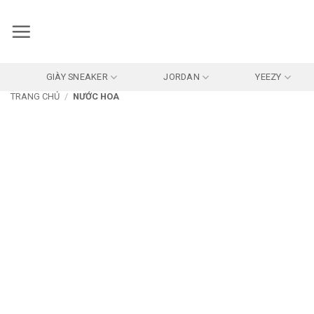
Bỏ
qua
nội
dung
GIÀY SNEAKER
JORDAN
YEEZY
TRANG CHỦ
/
NƯỚC HOA