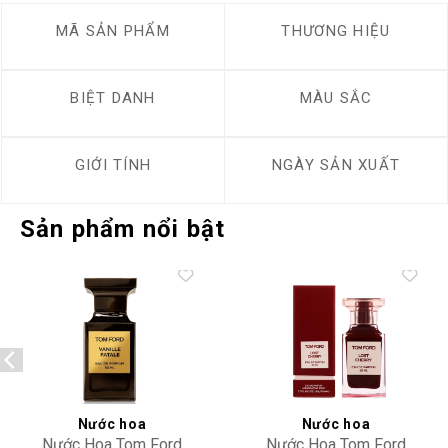
MÃ SẢN PHẨM
THƯƠNG HIỆU
BIỆT DANH
MÀU SẮC
GIỚI TÍNH
NGÀY SẢN XUẤT
Sản phẩm nổi bật
Add to
Add to
wishlist
wishlist
Nước hoa
Nước hoa
Nước Hoa Tom Ford
Nước Hoa Tom Ford