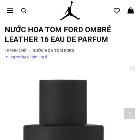
Bỏ
qua
nội
dung
NƯỚC HOA TOM FORD OMBRÉ
LEATHER 16 EAU DE PARFUM
TRANG CHỦ
/
NƯỚC HOA TOM FORD
Nước hoa Tom Ford
Add to
wishlist