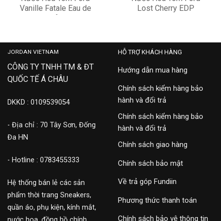
Vanille Fatale Eau de
Lost Cherry EDP
Parfum
8,500,000
15,900,000
JORDAN VIETNAM
HỖ TRỢ KHÁCH HÀNG
CÔNG TY TNHH TM & ĐT
Hướng dẫn mua hàng
QUỐC TẾ Á CHÂU
Chính sách kiểm hàng bảo
hành và đổi trả
DKKD : 0109539054
Chính sách kiểm hàng bảo
- Địa chỉ : 70 Tây Sơn, Đống
hành và đổi trả
Đa HN
Chính sách giao hàng
- Hotline : 0783455333
Chính sách bảo mật
Về trả góp Fundiin
Hệ thống bán lẻ các sản
phẩm thời trang Sneakers,
Phương thức thanh toán
quần áo, phụ kiện, kính mắt,
Chính sách bảo vệ thông tin
nước hoa, đồng hồ chính