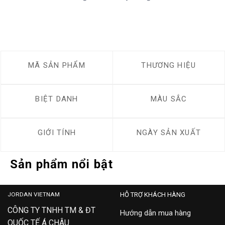
MÃ SẢN PHẨM
THƯƠNG HIỆU
BIỆT DANH
MÀU SẮC
GIỚI TÍNH
NGÀY SẢN XUẤT
Sản phẩm nổi bật
JORDAN VIETNAM
HỖ TRỢ KHÁCH HÀNG
CÔNG TY TNHH TM & ĐT
Hướng dẫn mua hàng
QUỐC TẾ Á CHÂU