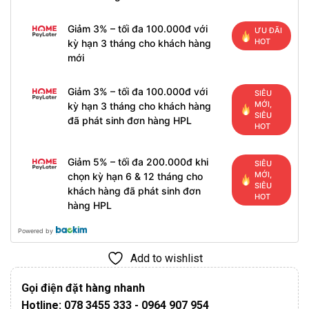
Giảm 3% – tối đa 100.000đ với
ƯU ĐÃI
HOT
kỳ hạn 3 tháng cho khách hàng
mới
Giảm 3% – tối đa 100.000đ với
SIÊU
MỚI,
kỳ hạn 3 tháng cho khách hàng
SIÊU
đã phát sinh đơn hàng HPL
HOT
Giảm 5% – tối đa 200.000đ khi
SIÊU
MỚI,
chọn kỳ hạn 6 & 12 tháng cho
SIÊU
khách hàng đã phát sinh đơn
HOT
hàng HPL
Powered by
Add to wishlist
Gọi điện đặt hàng nhanh
Hotline: 078 3455 333 - 0964 907 954