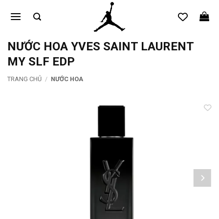
Bỏ
qua
nội
dung
NƯỚC HOA YVES SAINT LAURENT
MY SLF EDP
TRANG CHỦ
/
NƯỚC HOA
Add to
wishlist