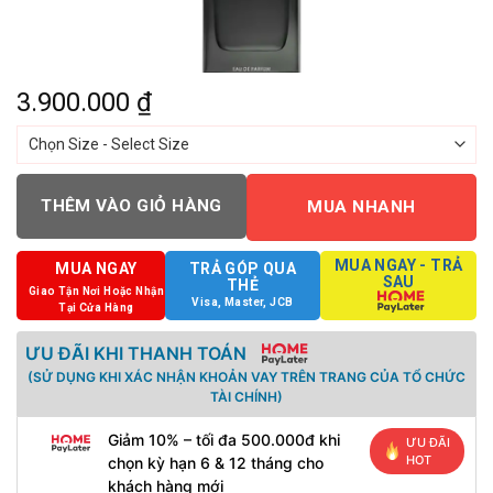
3.900.000
₫
THÊM VÀO GIỎ HÀNG
MUA NHANH
MUA NGAY - TRẢ
MUA NGAY
TRẢ GÓP QUA
SAU
THẺ
Giao Tận Nơi Hoặc Nhận
Visa, Master, JCB
Tại Cửa Hàng
ƯU ĐÃI KHI THANH TOÁN
(SỬ DỤNG KHI XÁC NHẬN KHOẢN VAY TRÊN TRANG CỦA TỔ CHỨC
TÀI CHÍNH)
Giảm 10% – tối đa 500.000đ khi
ƯU ĐÃI
HOT
chọn kỳ hạn 6 & 12 tháng cho
khách hàng mới