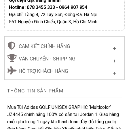
Gọi điện đặt hàng nhanh
Hotline: 078 3455 333 - 0964 907 954
Địa chỉ: Tầng 4, 72 Tây Sơn, Đống Đa, Hà Nội
561 Nguyễn Đình Chiểu, Quận 3, Hồ Chí Minh
CAM KẾT CHÍNH HÃNG
VẬN CHUYỂN - SHIPPING
HỖ TRỢ KHÁCH HÀNG
THÔNG TIN SẢN PHẨM
Mua Túi Adidas GOLF UNISEX GRAPHIC ‘Multicolor’
JZ4445 chính hãng 100% có sẵn tại Jordan 1. Giao hàng
miễn phí trong 1 ngày khi thanh toán đầy đủ tổng giá trị
đơn hàng. Cam kết đền tiền X5 nếu phát hiện Fake. Đổi trả