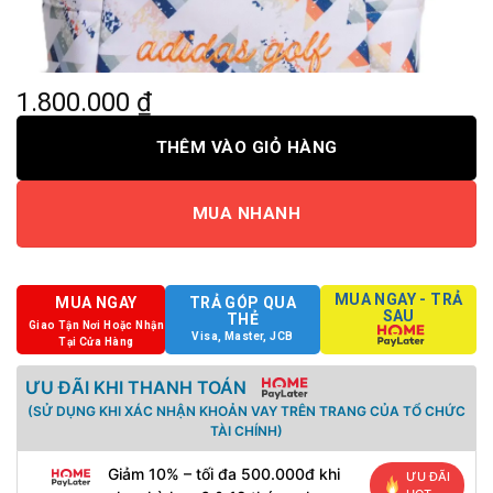
1.800.000
₫
THÊM VÀO GIỎ HÀNG
MUA NHANH
MUA NGAY - TRẢ
MUA NGAY
TRẢ GÓP QUA
SAU
THẺ
Giao Tận Nơi Hoặc Nhận
Visa, Master, JCB
Tại Cửa Hàng
ƯU ĐÃI KHI THANH TOÁN
(SỬ DỤNG KHI XÁC NHẬN KHOẢN VAY TRÊN TRANG CỦA TỔ CHỨC
TÀI CHÍNH)
Giảm 10% – tối đa 500.000đ khi
ƯU ĐÃI