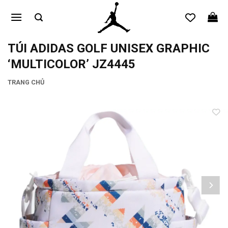
Bỏ
qua
nội
dung
TÚI ADIDAS GOLF UNISEX GRAPHIC
‘MULTICOLOR’ JZ4445
TRANG CHỦ
Add to
wishlist