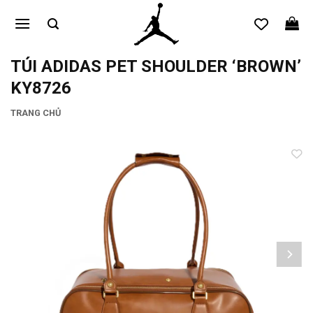
Bỏ
qua
nội
dung
TÚI ADIDAS PET SHOULDER ‘BROWN’
KY8726
TRANG CHỦ
Add to
wishlist