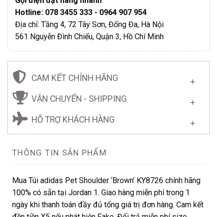
Gọi điện đặt hàng nhanh
Hotline: 078 3455 333 - 0964 907 954
Địa chỉ: Tầng 4, 72 Tây Sơn, Đống Đa, Hà Nội
561 Nguyễn Đình Chiểu, Quận 3, Hồ Chí Minh
CAM KẾT CHÍNH HÃNG
VẬN CHUYỂN - SHIPPING
HỖ TRỢ KHÁCH HÀNG
THÔNG TIN SẢN PHẨM
Mua Túi adidas Pet Shoulder ‘Brown’ KY8726 chính hãng
100% có sẵn tại Jordan 1. Giao hàng miễn phí trong 1
ngày khi thanh toán đầy đủ tổng giá trị đơn hàng. Cam kết
đền tiền X5 nếu phát hiện Fake. Đổi trả miễn phí size.