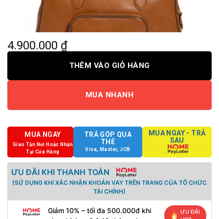
4.900.000
₫
THÊM VÀO GIỎ HÀNG
MUA NHANH
MUA NGAY - TRẢ
MUA NGAY
TRẢ GÓP QUA
SAU
THẺ
Giao Tận Nơi Hoặc Nhận
Visa, Master, JCB
Tại Cửa Hàng
ƯU ĐÃI KHI THANH TOÁN
(SỬ DỤNG KHI XÁC NHẬN KHOẢN VAY TRÊN TRANG CỦA TỔ CHỨC
TÀI CHÍNH)
Giảm 10% – tối đa 500.000đ khi
ƯU ĐÃI