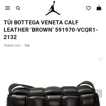
Bỏ
qua
nội
dung
TÚI BOTTEGA VENETA CALF
LEATHER ‘BROWN’ 591970-VCQR1-
2132
TRANG CHỦ
/
TÚI
Add to
wishlist