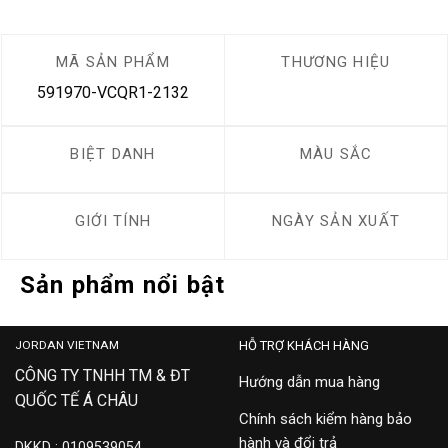
MÃ SẢN PHẨM
THƯƠNG HIỆU
591970-VCQR1-2132
BIỆT DANH
MÀU SẮC
GIỚI TÍNH
NGÀY SẢN XUẤT
Sản phẩm nổi bật
JORDAN VIETNAM
HỖ TRỢ KHÁCH HÀNG
CÔNG TY TNHH TM & ĐT
Hướng dẫn mua hàng
QUỐC TẾ Á CHÂU
Chính sách kiểm hàng bảo
hành và đổi trả
DKKD : 0109539054