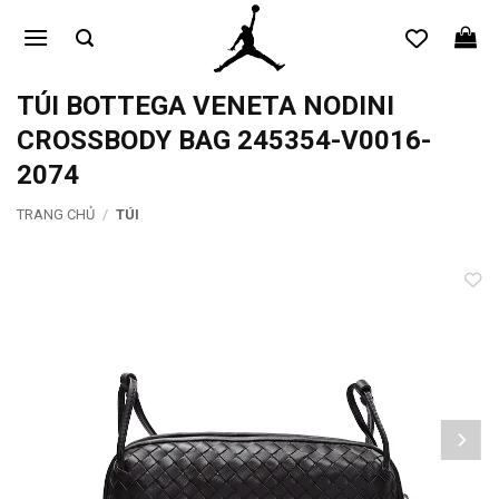
Bỏ
qua
nội
dung
TÚI BOTTEGA VENETA NODINI
CROSSBODY BAG 245354-V0016-
2074
TRANG CHỦ
/
TÚI
Add to
wishlist