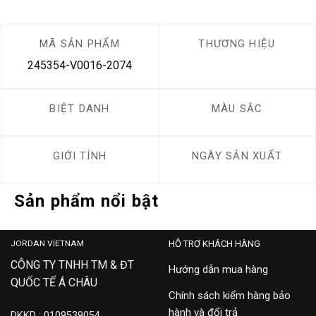
MÃ SẢN PHẨM
THƯƠNG HIỆU
245354-V0016-2074
BIỆT DANH
MÀU SẮC
GIỚI TÍNH
NGÀY SẢN XUẤT
Sản phẩm nổi bật
JORDAN VIETNAM
HỖ TRỢ KHÁCH HÀNG
CÔNG TY TNHH TM & ĐT
Hướng dẫn mua hàng
QUỐC TẾ Á CHÂU
Chính sách kiểm hàng bảo
hành và đổi trả
DKKD : 0109539054