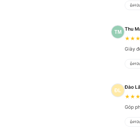
👍
Hữu
Thu M
★
★
Giày đ
👍
Hữu
Đào L
★
★
Góp ph
👍
Hữu