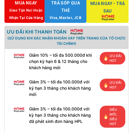
MUA NGAY
TRẢ GÓP QUA
MUA NGAY - TRẢ
THẺ
Giao Tận Nơi Hoặc
SAU
Nhận Tại Cửa Hàng
Visa, Master, JCB
ƯU ĐÃI KHI THANH TOÁN
(SỬ DỤNG KHI XÁC NHẬN KHOẢN VAY TRÊN TRANG CỦA TỔ CHỨC
TÀI CHÍNH)
Giảm 10% – tối đa 500.000đ khi
ƯU ĐÃI
HOT
chọn kỳ hạn 6 & 12 tháng cho
khách hàng mới
Giảm 3% – tối đa 100.000đ với
ƯU ĐÃI
HOT
kỳ hạn 3 tháng cho khách hàng
mới
Giảm 3% – tối đa 100.000đ với
SIÊU
MỚI,
kỳ hạn 3 tháng cho khách hàng
SIÊU
đã phát sinh đơn hàng HPL
HOT