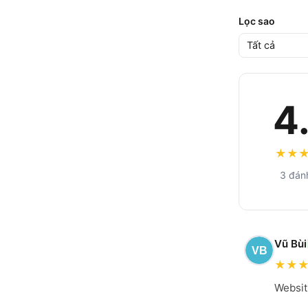
Lọc sao
4
★
★
3 đán
Vũ Bùi
★
★
Websit