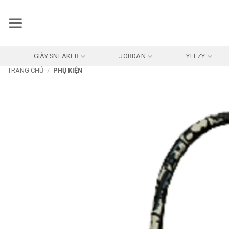
Bỏ
qua
nội
dung
GIÀY SNEAKER
JORDAN
YEEZY
TRANG CHỦ
/
PHỤ KIỆN