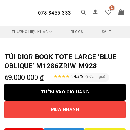
078 3455 333
THƯƠNG HIỆU KHÁC
BLOGS
SALE
TÚI DIOR BOOK TOTE LARGE ‘BLUE
OBLIQUE’ M1286ZRIW-M928
69.000.000
₫
★
★
★
★
☆
4.3/5
(3 đánh giá)
THÊM VÀO GIỎ HÀNG
MUA NHANH