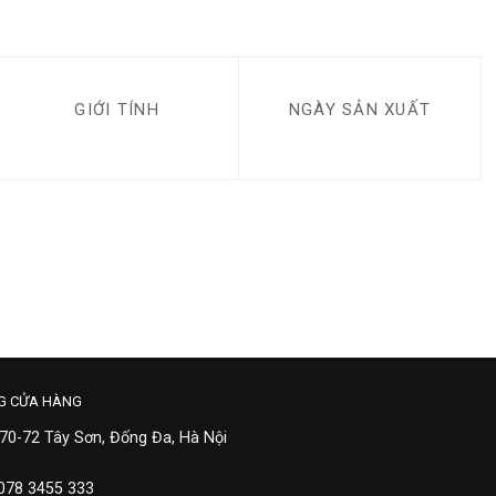
GIỚI TÍNH
NGÀY SẢN XUẤT
G CỬA HÀNG
 70-72 Tây Sơn, Đống Đa, Hà Nội
 078 3455 333