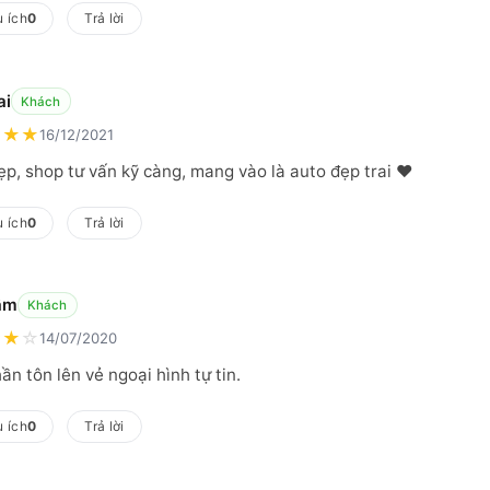
 ích
0
Trả lời
ai
Khách
★
★
★
16/12/2021
ẹp, shop tư vấn kỹ càng, mang vào là auto đẹp trai ❤️
 ích
0
Trả lời
âm
Khách
★
★
☆
14/07/2020
ần tôn lên vẻ ngoại hình tự tin.
 ích
0
Trả lời