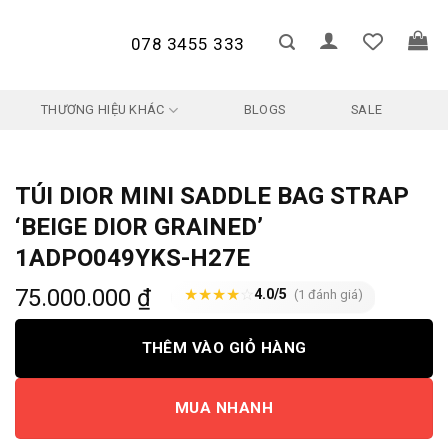
078 3455 333
THƯƠNG HIỆU KHÁC
BLOGS
SALE
TÚI DIOR MINI SADDLE BAG STRAP
‘BEIGE DIOR GRAINED’
1ADPO049YKS-H27E
75.000.000
₫
★
★
★
★
☆
4.0/5
(1 đánh giá)
THÊM VÀO GIỎ HÀNG
MUA NHANH