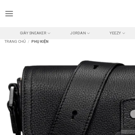
Bỏ
qua
nội
dung
GIÀY SNEAKER
JORDAN
YEEZY
TRANG CHỦ
/
PHỤ KIỆN