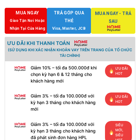
MUA NGAY
TRẢ GÓP QUA
MUA NGAY - TRẢ
THẺ
Giao Tận Nơi Hoặc
SAU
Nhận Tại Cửa Hàng
Visa, Master, JCB
ƯU ĐÃI KHI THANH TOÁN
(SỬ DỤNG KHI XÁC NHẬN KHOẢN VAY TRÊN TRANG CỦA TỔ CHỨC
TÀI CHÍNH)
Giảm 10% – tối đa 500.000đ khi
ƯU ĐÃI
HOT
chọn kỳ hạn 6 & 12 tháng cho
khách hàng mới
Giảm 3% – tối đa 100.000đ với
ƯU ĐÃI
HOT
kỳ hạn 3 tháng cho khách hàng
mới
Giảm 3% – tối đa 100.000đ với
SIÊU
MỚI,
kỳ hạn 3 tháng cho khách hàng
SIÊU
đã phát sinh đơn hàng HPL
HOT