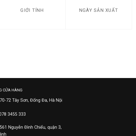
GIỚI TÍNH
NGÀY SẢN XUẤT
G CỬA HÀNG
 70-72 Tây Sơn, Đống Đa, Hà Nội
 078 3455 333
 561 Nguyễn Đình Chiểu, quận 3,
Minh