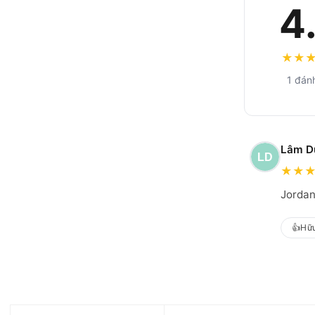
4
★
★
1 đán
Lâm D
★
★
Jordan
👍
Hữu