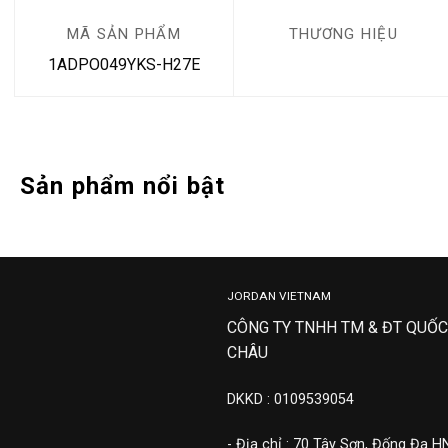
MÃ SẢN PHẨM
THƯƠNG HIỆU
1ADPO049YKS-H27E
Sản phẩm nổi bật
JORDAN VIETNAM
CÔNG TY TNHH TM & ĐT QUỐC
CHÂU
DKKD : 0109539054
- Địa chỉ : 70 Tây Sơn, Đống Đa H