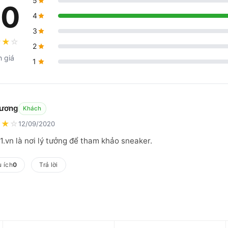
5
.0
4
3
★
★
☆
2
h giá
1
ương
Khách
★
★
☆
12/09/2020
1.vn là nơi lý tưởng để tham khảo sneaker.
 ích
0
Trả lời