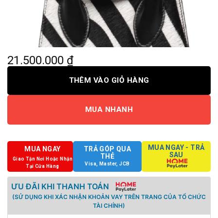
21.500.000
₫
THÊM VÀO GIỎ HÀNG
MUA NHANH
MUA NGAY - TRẢ
MUA NGAY
TRẢ GÓP QUA
SAU
THẺ
Giao Tận Nơi Hoặc Nhận
Visa, Master, JCB
Tại Cửa Hàng
ƯU ĐÃI KHI THANH TOÁN
(SỬ DỤNG KHI XÁC NHẬN KHOẢN VAY TRÊN TRANG CỦA TỔ CHỨC
TÀI CHÍNH)