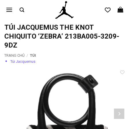
Bỏ
qua
nội
dung
TÚI JACQUEMUS THE KNOT
CHIQUITO ‘ZEBRA’ 213BA005-3209-
9DZ
TRANG CHỦ
/
TÚI
Túi Jacquemus
Add to
wishlist