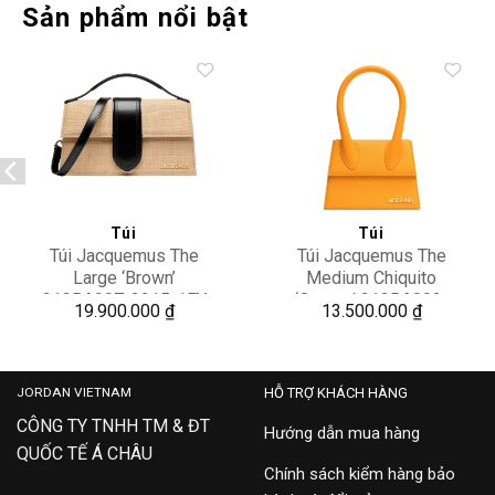
Sản phẩm nổi bật
Add to
Add to
wishlist
wishlist
Túi
Túi
Túi Jacquemus The
Túi Jacquemus The
Large ‘Brown’
Medium Chiquito
213BA007-3215-1FY
‘Orange’ 213BA002-
19.900.000
₫
13.500.000
₫
3163-780
JORDAN VIETNAM
HỖ TRỢ KHÁCH HÀNG
CÔNG TY TNHH TM & ĐT
Hướng dẫn mua hàng
QUỐC TẾ Á CHÂU
Chính sách kiểm hàng bảo