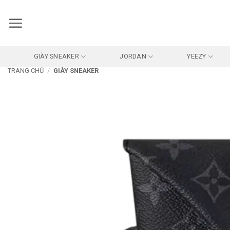
Bỏ
qua
nội
dung
GIÀY SNEAKER
JORDAN
YEEZY
TRANG CHỦ
/
GIÀY SNEAKER