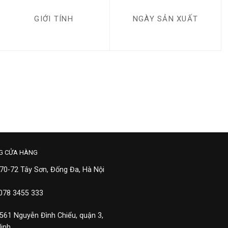
GIỚI TÍNH
NGÀY SẢN XUẤT
G CỬA HÀNG
 70-72 Tây Sơn, Đống Đa, Hà Nội
 078 3455 333
 561 Nguyễn Đình Chiểu, quận 3,
Minh