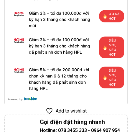
Giảm 3% – tối đa 100.000đ với
ƯU ĐÃI
HOT
kỳ hạn 3 tháng cho khách hàng
mới
Giảm 3% – tối đa 100.000đ với
SIÊU
MỚI,
kỳ hạn 3 tháng cho khách hàng
SIÊU
đã phát sinh đơn hàng HPL
HOT
Giảm 5% – tối đa 200.000đ khi
SIÊU
MỚI,
chọn kỳ hạn 6 & 12 tháng cho
SIÊU
khách hàng đã phát sinh đơn
HOT
hàng HPL
Powered by
Add to wishlist
Gọi điện đặt hàng nhanh
Hotline: 078 3455 333 - 0964 907 954