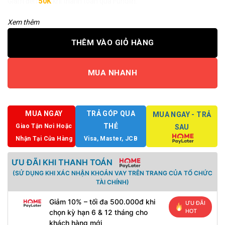
Giảm đến
50K
khi thanh toán qua Fundiin.
Xem thêm
THÊM VÀO GIỎ HÀNG
MUA NHANH
MUA NGAY
TRẢ GÓP QUA
MUA NGAY - TRẢ
THẺ
Giao Tận Nơi Hoặc
SAU
Nhận Tại Cửa Hàng
Visa, Master, JCB
ƯU ĐÃI KHI THANH TOÁN
(SỬ DỤNG KHI XÁC NHẬN KHOẢN VAY TRÊN TRANG CỦA TỔ CHỨC
TÀI CHÍNH)
Giảm 10% – tối đa 500.000đ khi
ƯU ĐÃI
HOT
chọn kỳ hạn 6 & 12 tháng cho
khách hàng mới