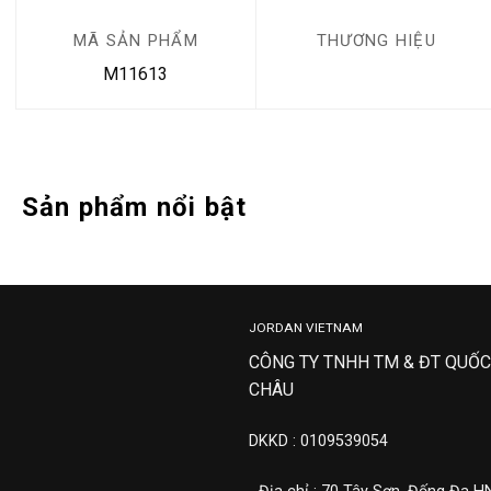
MÃ SẢN PHẨM
THƯƠNG HIỆU
M11613
Sản phẩm nổi bật
JORDAN VIETNAM
CÔNG TY TNHH TM & ĐT QUỐC
CHÂU
DKKD : 0109539054