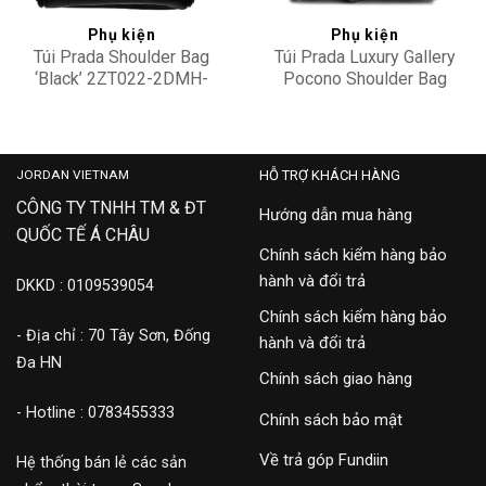
Phụ kiện
Phụ kiện
Túi Prada Shoulder Bag
Túi Prada Luxury Gallery
‘Black’ 2ZT022-2DMH-
Pocono Shoulder Bag
F0002
1BG253-ZMY-F0002
18,900,000
35,000,000
JORDAN VIETNAM
HỖ TRỢ KHÁCH HÀNG
CÔNG TY TNHH TM & ĐT
Hướng dẫn mua hàng
QUỐC TẾ Á CHÂU
Chính sách kiểm hàng bảo
hành và đổi trả
DKKD : 0109539054
Chính sách kiểm hàng bảo
- Địa chỉ : 70 Tây Sơn, Đống
hành và đổi trả
Đa HN
Chính sách giao hàng
- Hotline : 0783455333
Chính sách bảo mật
Về trả góp Fundiin
Hệ thống bán lẻ các sản