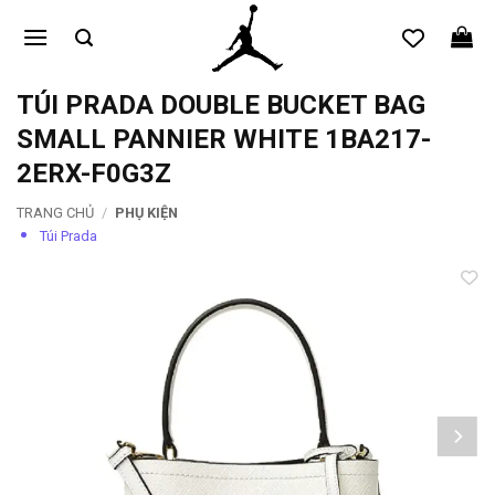
Bỏ
qua
nội
dung
TÚI PRADA DOUBLE BUCKET BAG
SMALL PANNIER WHITE 1BA217-
2ERX-F0G3Z
TRANG CHỦ
/
PHỤ KIỆN
Túi Prada
Add to
wishlist