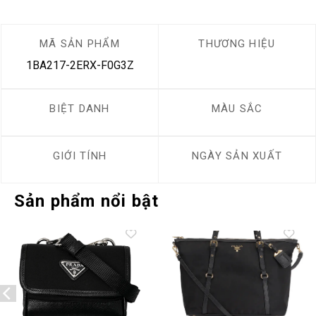
MÃ SẢN PHẨM
THƯƠNG HIỆU
1BA217-2ERX-F0G3Z
BIỆT DANH
MÀU SẮC
GIỚI TÍNH
NGÀY SẢN XUẤT
Sản phẩm nổi bật
Add to
Add to
wishlist
wishlist