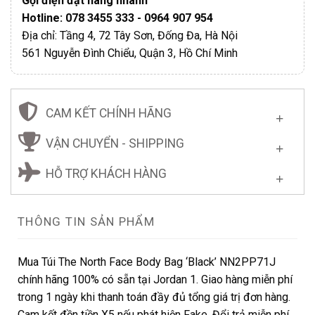
Gọi điện đặt hàng nhanh
Hotline: 078 3455 333 - 0964 907 954
Địa chỉ: Tầng 4, 72 Tây Sơn, Đống Đa, Hà Nội
561 Nguyễn Đình Chiểu, Quận 3, Hồ Chí Minh
CAM KẾT CHÍNH HÃNG
VẬN CHUYỂN - SHIPPING
HỖ TRỢ KHÁCH HÀNG
THÔNG TIN SẢN PHẨM
Mua Túi The North Face Body Bag ‘Black’ NN2PP71J
chính hãng 100% có sẵn tại Jordan 1. Giao hàng miễn phí
trong 1 ngày khi thanh toán đầy đủ tổng giá trị đơn hàng.
Cam kết đền tiền X5 nếu phát hiện Fake. Đổi trả miễn phí