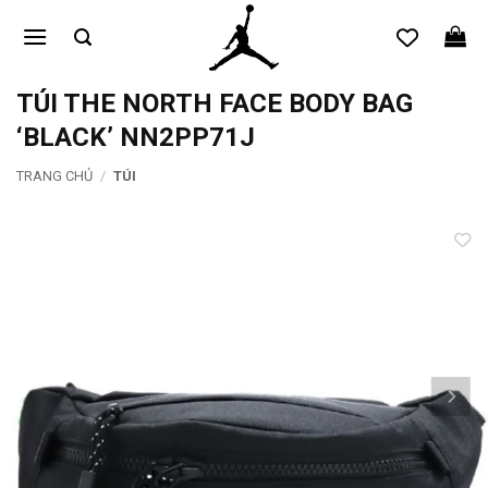
Bỏ
qua
nội
dung
TÚI THE NORTH FACE BODY BAG
‘BLACK’ NN2PP71J
TRANG CHỦ
/
TÚI
Add to
wishlist