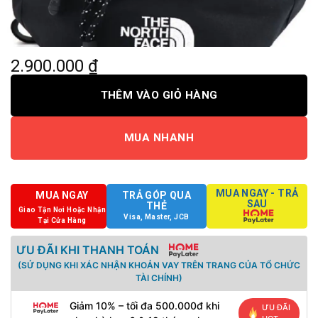
2.900.000
₫
THÊM VÀO GIỎ HÀNG
MUA NHANH
MUA NGAY - TRẢ
MUA NGAY
TRẢ GÓP QUA
SAU
THẺ
Giao Tận Nơi Hoặc Nhận
Visa, Master, JCB
Tại Cửa Hàng
ƯU ĐÃI KHI THANH TOÁN
(SỬ DỤNG KHI XÁC NHẬN KHOẢN VAY TRÊN TRANG CỦA TỔ CHỨC
TÀI CHÍNH)
Giảm 10% – tối đa 500.000đ khi
ƯU ĐÃI