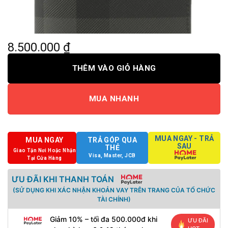
8.500.000
₫
THÊM VÀO GIỎ HÀNG
MUA NHANH
MUA NGAY - TRẢ
MUA NGAY
TRẢ GÓP QUA
SAU
THẺ
Giao Tận Nơi Hoặc Nhận
Visa, Master, JCB
Tại Cửa Hàng
ƯU ĐÃI KHI THANH TOÁN
(SỬ DỤNG KHI XÁC NHẬN KHOẢN VAY TRÊN TRANG CỦA TỔ CHỨC
TÀI CHÍNH)
Giảm 10% – tối đa 500.000đ khi
ƯU ĐÃI