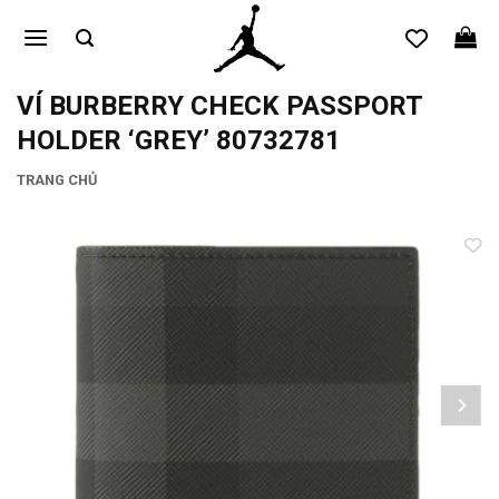
Bỏ
qua
nội
dung
VÍ BURBERRY CHECK PASSPORT
HOLDER ‘GREY’ 80732781
TRANG CHỦ
Add to
wishlist