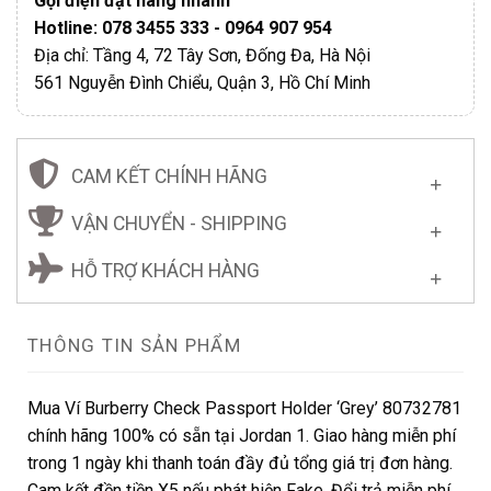
Gọi điện đặt hàng nhanh
Hotline: 078 3455 333 - 0964 907 954
Địa chỉ: Tầng 4, 72 Tây Sơn, Đống Đa, Hà Nội
561 Nguyễn Đình Chiểu, Quận 3, Hồ Chí Minh
CAM KẾT CHÍNH HÃNG
VẬN CHUYỂN - SHIPPING
HỖ TRỢ KHÁCH HÀNG
THÔNG TIN SẢN PHẨM
Mua Ví Burberry Check Passport Holder ‘Grey’ 80732781
chính hãng 100% có sẵn tại Jordan 1. Giao hàng miễn phí
trong 1 ngày khi thanh toán đầy đủ tổng giá trị đơn hàng.
Cam kết đền tiền X5 nếu phát hiện Fake. Đổi trả miễn phí