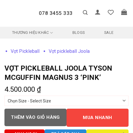
078 3455 333
THƯƠNG HIỆU KHÁC
BLOGS
SALE
Vợt Pickleball
Vợt pickleball Joola
VỢT PICKLEBALL JOOLA TYSON
MCGUFFIN MAGNUS 3 ‘PINK’
4.500.000
₫
THÊM VÀO GIỎ HÀNG
MUA NHANH