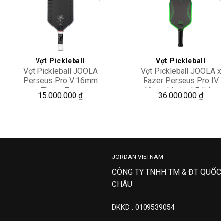
Add to
Add 
wishlist
wishl
Vợt Pickleball
Vợt Pickleball
Vợt Pickleball JOOLA
Vợt Pickleball JOOLA x
Perseus Pro V 16mm
Razer Perseus Pro IV
Titans Tour
16mm Limited Edition
15.000.000
₫
36.000.000
₫
JORDAN VIETNAM
CÔNG TY TNHH TM & ĐT QUỐC
CHÂU
DKKD : 0109539054