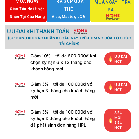
MUA NGAY
TRẢ GÓP QUA
MUA NGAY - TRẢ
THẺ
Giao Tận Nơi Hoặc
SAU
Nhận Tại Cửa Hàng
Visa, Master, JCB
ƯU ĐÃI KHI THANH TOÁN
(SỬ DỤNG KHI XÁC NHẬN KHOẢN VAY TRÊN TRANG CỦA TỔ CHỨC
TÀI CHÍNH)
Giảm 10% – tối đa 500.000đ khi
ƯU ĐÃI
HOT
chọn kỳ hạn 6 & 12 tháng cho
khách hàng mới
Giảm 3% – tối đa 100.000đ với
ƯU ĐÃI
HOT
kỳ hạn 3 tháng cho khách hàng
mới
Giảm 3% – tối đa 100.000đ với
SIÊU
MỚI,
kỳ hạn 3 tháng cho khách hàng
SIÊU
đã phát sinh đơn hàng HPL
HOT