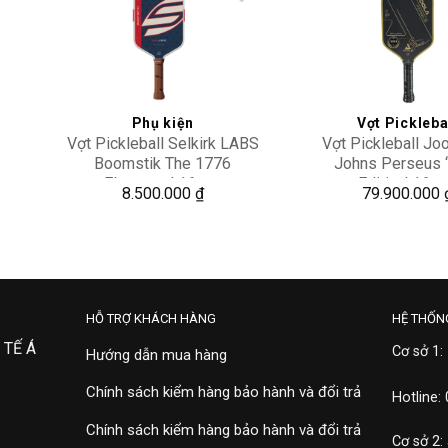
to
Add to
ist
wishlist
Phụ kiện
Vợt Pickleba
Vợt Pickleball Selkirk LABS
Vợt Pickleball Jo
Boomstik The 1776
Johns Perseus 
Elongated 16mm
Edition’ 16
8.500.000
₫
79.900.000
HỖ TRỢ KHÁCH HÀNG
HỆ THỐN
 TẾ Á
Cơ sở 1:
Hướng dẫn mua hàng
Chính sách kiểm hàng bảo hành và đổi trả
Hotline:
Chính sách kiểm hàng bảo hành và đổi trả
Cơ sở 2: