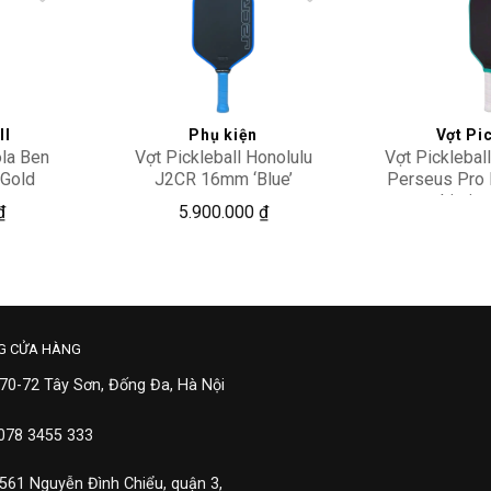
Add to
Add to
wishlist
wishlist
ll
Phụ kiện
Vợt Pic
ola Ben
Vợt Pickleball Honolulu
Vợt Pickleball
‘Gold
J2CR 16mm ‘Blue’
Perseus Pro
mm
Limited
10,00
₫
5.900.000
₫
G CỬA HÀNG
 70-72 Tây Sơn, Đống Đa, Hà Nội
 078 3455 333
 561 Nguyễn Đình Chiểu, quận 3,