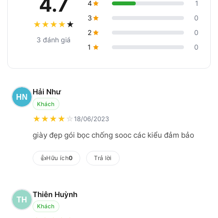
4.7
4
1
3
0
★
★
★
★
★
2
0
3 đánh giá
1
0
Hải Như
Khách
★
★
★
★
☆
18/06/2023
giày đẹp gói bọc chống sooc các kiểu đảm bảo
👍
Hữu ích
0
Trả lời
Thiên Huỳnh
Khách