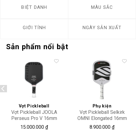
BIỆT DANH
MÀU SẮC
GIỚI TÍNH
NGÀY SẢN XUẤT
Sản phẩm nổi bật
Add to
Add to
wishlist
wishlist
Vợt Pickleball
Phụ kiện
Vợt Pickleball JOOLA
Vợt Pickleball Selkirk
Perseus Pro V 16mm
OMNI Elongated 16mm
Titans Tour
‘Chalk’
15.000.000
₫
8.900.000
₫