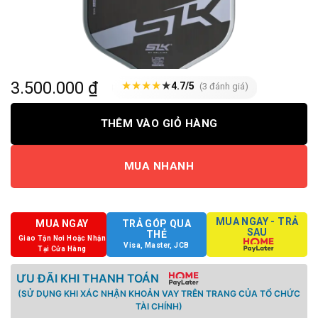
3.500.000
₫
★
★
★
★
★
4.7/5
(3 đánh giá)
THÊM VÀO GIỎ HÀNG
MUA NHANH
MUA NGAY - TRẢ
MUA NGAY
TRẢ GÓP QUA
SAU
THẺ
Giao Tận Nơi Hoặc Nhận
Visa, Master, JCB
Tại Cửa Hàng
ƯU ĐÃI KHI THANH TOÁN
(SỬ DỤNG KHI XÁC NHẬN KHOẢN VAY TRÊN TRANG CỦA TỔ CHỨC
TÀI CHÍNH)