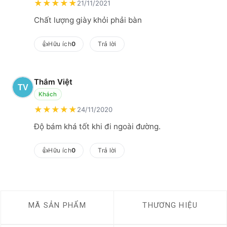
★
★
★
★
★
21/11/2021
Chất lượng giày khỏi phải bàn
👍
Hữu ích
0
Trả lời
Thắm Việt
Khách
★
★
★
★
★
24/11/2020
Độ bám khá tốt khi đi ngoài đường.
👍
Hữu ích
0
Trả lời
MÃ SẢN PHẨM
THƯƠNG HIỆU