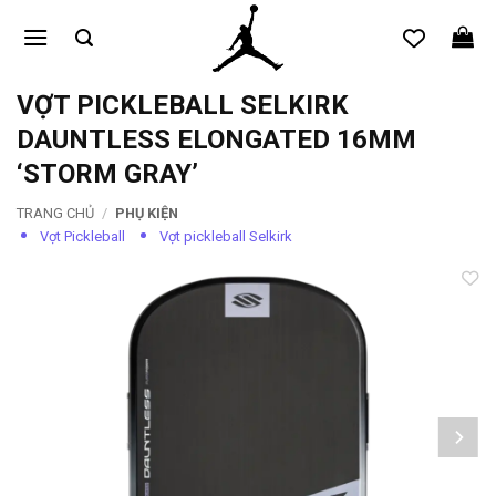
Bỏ
qua
nội
dung
VỢT PICKLEBALL SELKIRK
DAUNTLESS ELONGATED 16MM
‘STORM GRAY’
TRANG CHỦ
/
PHỤ KIỆN
Vợt Pickleball
Vợt pickleball Selkirk
Add to
wishlist