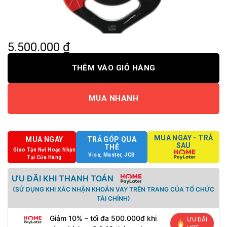
5.500.000
₫
THÊM VÀO GIỎ HÀNG
MUA NHANH
MUA NGAY - TRẢ
MUA NGAY
TRẢ GÓP QUA
SAU
THẺ
Giao Tận Nơi Hoặc Nhận
Visa, Master, JCB
Tại Cửa Hàng
ƯU ĐÃI KHI THANH TOÁN
(SỬ DỤNG KHI XÁC NHẬN KHOẢN VAY TRÊN TRANG CỦA TỔ CHỨC
TÀI CHÍNH)
Giảm 10% – tối đa 500.000đ khi
ƯU ĐÃI