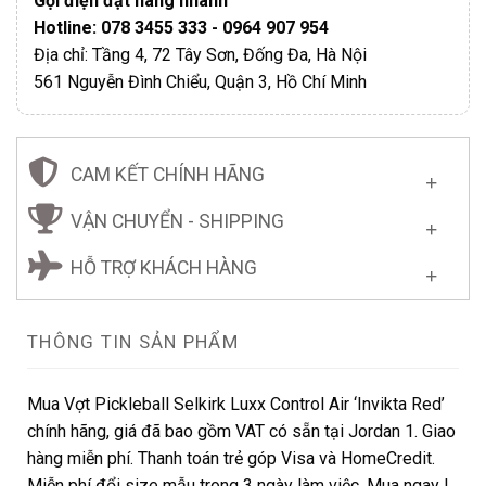
Gọi điện đặt hàng nhanh
Hotline: 078 3455 333 - 0964 907 954
Địa chỉ: Tầng 4, 72 Tây Sơn, Đống Đa, Hà Nội
561 Nguyễn Đình Chiểu, Quận 3, Hồ Chí Minh
CAM KẾT CHÍNH HÃNG
VẬN CHUYỂN - SHIPPING
HỖ TRỢ KHÁCH HÀNG
THÔNG TIN SẢN PHẨM
Mua Vợt Pickleball Selkirk Luxx Control Air ‘Invikta Red’
chính hãng, giá đã bao gồm VAT có sẵn tại Jordan 1. Giao
hàng miễn phí. Thanh toán trẻ góp Visa và HomeCredit.
Miễn phí đổi size mẫu trong 3 ngày làm việc. Mua ngay !