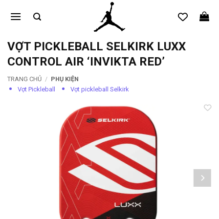
Bỏ
qua
nội
dung
VỢT PICKLEBALL SELKIRK LUXX
CONTROL AIR ‘INVIKTA RED’
TRANG CHỦ
/
PHỤ KIỆN
Vợt Pickleball
Vợt pickleball Selkirk
Add to
wishlist