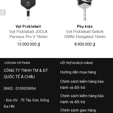
Add to
Add to
wishlist
wishlist
Vợt Pickleball
Phụ kiện
Vợt Pickleball JOOLA
Vợt Pickleball Selkirk
Perseus Pro V 16mm
OMNI Elongated 16mm
Titans Tour
‘Chalk’
15.000.000
₫
8.900.000
₫
JORDAN VIETNAM
HỖ TRỢ KHÁCH HÀNG
CÔNG TY TNHH TM & ĐT
Hướng dẫn mua hàng
QUỐC TẾ Á CHÂU
Chính sách kiểm hàng bảo
hành và đổi trả
DKKD : 0109539054
Chính sách kiểm hàng bảo
- Địa chỉ : 70 Tây Sơn, Đống
hành và đổi trả
Đa HN
Chính sách giao hàng