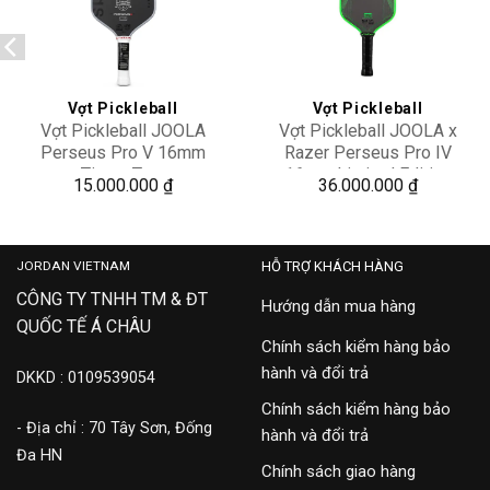
Add to
Add to
wishlist
wishlist
Vợt Pickleball
Vợt Pickleball
Vợt Pickleball JOOLA
Vợt Pickleball JOOLA x
Perseus Pro V 16mm
Razer Perseus Pro IV
Titans Tour
16mm Limited Edition
15.000.000
₫
36.000.000
₫
JORDAN VIETNAM
HỖ TRỢ KHÁCH HÀNG
CÔNG TY TNHH TM & ĐT
Hướng dẫn mua hàng
QUỐC TẾ Á CHÂU
Chính sách kiểm hàng bảo
hành và đổi trả
DKKD : 0109539054
Chính sách kiểm hàng bảo
- Địa chỉ : 70 Tây Sơn, Đống
hành và đổi trả
Đa HN
Chính sách giao hàng