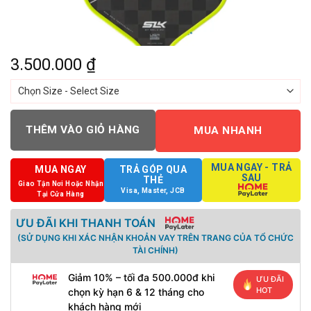
3.500.000
₫
THÊM VÀO GIỎ HÀNG
MUA NHANH
MUA NGAY - TRẢ
MUA NGAY
TRẢ GÓP QUA
SAU
THẺ
Giao Tận Nơi Hoặc Nhận
Visa, Master, JCB
Tại Cửa Hàng
ƯU ĐÃI KHI THANH TOÁN
(SỬ DỤNG KHI XÁC NHẬN KHOẢN VAY TRÊN TRANG CỦA TỔ CHỨC
TÀI CHÍNH)
Giảm 10% – tối đa 500.000đ khi
ƯU ĐÃI
HOT
chọn kỳ hạn 6 & 12 tháng cho
khách hàng mới