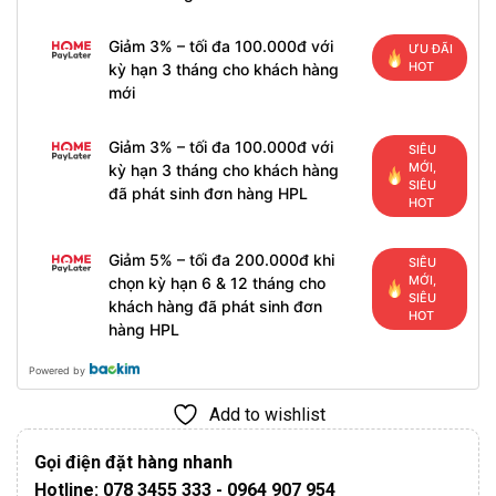
Giảm 3% – tối đa 100.000đ với
ƯU ĐÃI
HOT
kỳ hạn 3 tháng cho khách hàng
mới
Giảm 3% – tối đa 100.000đ với
SIÊU
MỚI,
kỳ hạn 3 tháng cho khách hàng
SIÊU
đã phát sinh đơn hàng HPL
HOT
Giảm 5% – tối đa 200.000đ khi
SIÊU
MỚI,
chọn kỳ hạn 6 & 12 tháng cho
SIÊU
khách hàng đã phát sinh đơn
HOT
hàng HPL
Powered by
Add to wishlist
Gọi điện đặt hàng nhanh
Hotline: 078 3455 333 - 0964 907 954