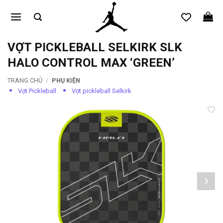
Bỏ
qua
nội
dung
VỢT PICKLEBALL SELKIRK SLK
HALO CONTROL MAX ‘GREEN’
TRANG CHỦ
/
PHỤ KIỆN
Vợt Pickleball
Vợt pickleball Selkirk
Add to
wishlist