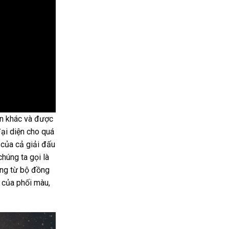
ện khác và được
ại diện cho quá
 của cả giải đấu
húng ta gọi là
ứng từ bộ đồng
 của phối màu,