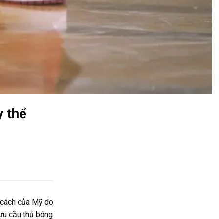
y thể
g cách của Mỹ do
cựu cầu thủ bóng