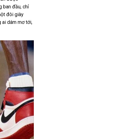
g ban đầu, chỉ
một đôi giày
 ai dám mơ tới,