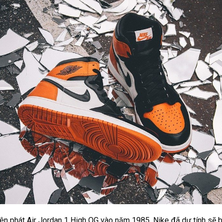
iên phát Air Jordan 1 High OG vào năm 1985, Nike đã dự tính sẽ