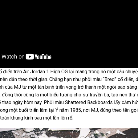
 điển trên Air Jordan 1 High OG lại mang trong nó một câu chuy
ên dần theo thời gian. Chẳng hạn như phối màu “Bred” cổ điển, đ
ành của MJ từ một tân binh triển vọng trở thành một ngôi sao sáng
, đồng thời cũng là một biểu tượng cho sự truyền bá, tạo nên thứ c
hể thao ngày hôm nay. Phối màu Shattered Backboards lấy cảm h
ng một buổi triển lãm tại Ý năm 1985, nơi MJ, đúng theo tên gọi
toàn khung kính sau một lần lên rổ.