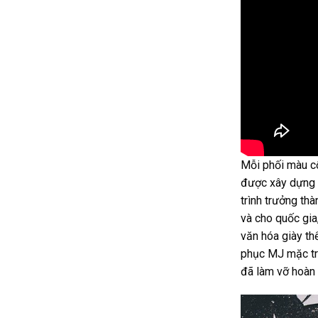
Mỗi phối màu cổ
được xây dựng n
trình trưởng th
và cho quốc gia
văn hóa giày t
phục MJ mặc tro
đã làm vỡ hoàn 