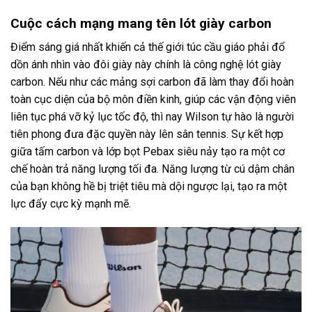
Cuộc cách mạng mang tên lót giày carbon
Điểm sáng giá nhất khiến cả thế giới túc cầu giáo phải đổ
dồn ánh nhìn vào đôi giày này chính là công nghệ lót giày
carbon. Nếu như các mảng sợi carbon đã làm thay đổi hoàn
toàn cục diện của bộ môn điền kinh, giúp các vận động viên
liên tục phá vỡ kỷ lục tốc độ, thì nay Wilson tự hào là người
tiên phong đưa đặc quyền này lên sân tennis. Sự kết hợp
giữa tấm carbon và lớp bọt Pebax siêu nảy tạo ra một cơ
chế hoàn trả năng lượng tối đa. Năng lượng từ cú dậm chân
của bạn không hề bị triệt tiêu mà dội ngược lại, tạo ra một
lực đẩy cực kỳ mạnh mẽ.