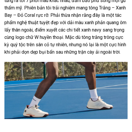
tung ra tới 7 phối màu khác nhau, đảm bảo phủ sóng mọi gu
thẩm mỹ. Phiên bản tôi trải nghiệm mang tông Trắng – Xanh
Bay – Đỏ Coral rực rỡ. Phải thừa nhận rằng đây là một tác
phẩm nghệ thuật tuyệt đẹp với dải màu xanh phản quang ôm
lấy thân ngoài, điểm xuyết các chi tiết xanh navy sang trọng
cùng logo chữ W huyền thoại. Mặc dù tông trắng trông cực
kỳ quý tộc trên sân cỏ tự nhiên, nhưng nó lại là một cực hình
khi phải dọn dẹp bụi bẩn sau những trận cày ải ngoài trời.