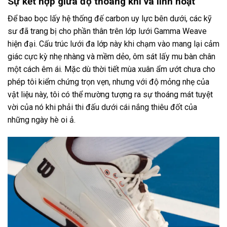
Sự kết hợp giữa độ thoáng khí và linh hoạt
Để bao bọc lấy hệ thống đế carbon uy lực bên dưới, các kỹ
sư đã trang bị cho phần thân trên lớp lưới Gamma Weave
hiện đại. Cấu trúc lưới đa lớp này khi chạm vào mang lại cảm
giác cực kỳ nhẹ nhàng và mềm dẻo, ôm sát lấy mu bàn chân
một cách êm ái. Mặc dù thời tiết mùa xuân ẩm ướt chưa cho
phép tôi kiểm chứng trọn vẹn, nhưng với độ mỏng nhẹ của
vật liệu này, tôi có thể mường tượng ra sự thoáng mát tuyệt
vời của nó khi phải thi đấu dưới cái nắng thiêu đốt của
những ngày hè oi ả.