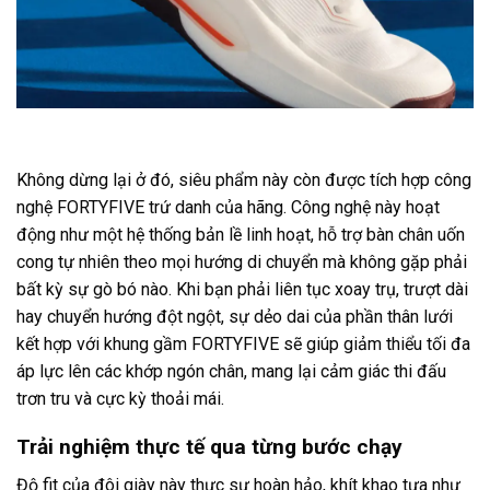
Không dừng lại ở đó, siêu phẩm này còn được tích hợp công
nghệ FORTYFIVE trứ danh của hãng. Công nghệ này hoạt
động như một hệ thống bản lề linh hoạt, hỗ trợ bàn chân uốn
cong tự nhiên theo mọi hướng di chuyển mà không gặp phải
bất kỳ sự gò bó nào. Khi bạn phải liên tục xoay trụ, trượt dài
hay chuyển hướng đột ngột, sự dẻo dai của phần thân lưới
kết hợp với khung gầm FORTYFIVE sẽ giúp giảm thiểu tối đa
áp lực lên các khớp ngón chân, mang lại cảm giác thi đấu
trơn tru và cực kỳ thoải mái.
Trải nghiệm thực tế qua từng bước chạy
Độ fit của đôi giày này thực sự hoàn hảo, khít khao tựa như