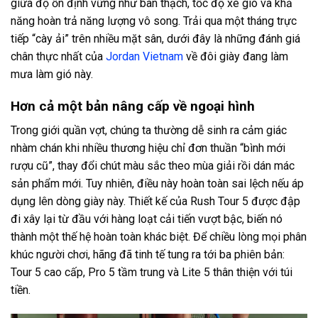
giữa độ ổn định vững như bàn thạch, tốc độ xé gió và khả
năng hoàn trả năng lượng vô song. Trải qua một tháng trực
tiếp “cày ải” trên nhiều mặt sân, dưới đây là những đánh giá
chân thực nhất của
Jordan Vietnam
về đôi giày đang làm
mưa làm gió này.
Hơn cả một bản nâng cấp về ngoại hình
Trong giới quần vợt, chúng ta thường dễ sinh ra cảm giác
nhàm chán khi nhiều thương hiệu chỉ đơn thuần “bình mới
rượu cũ”, thay đổi chút màu sắc theo mùa giải rồi dán mác
sản phẩm mới. Tuy nhiên, điều này hoàn toàn sai lệch nếu áp
dụng lên dòng giày này. Thiết kế của Rush Tour 5 được đập
đi xây lại từ đầu với hàng loạt cải tiến vượt bậc, biến nó
thành một thế hệ hoàn toàn khác biệt. Để chiều lòng mọi phân
khúc người chơi, hãng đã tinh tế tung ra tới ba phiên bản:
Tour 5 cao cấp, Pro 5 tầm trung và Lite 5 thân thiện với túi
tiền.