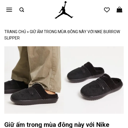
Bỏ
qua
nội
dung
TRANG CHỦ
»
GIỮ ẤM TRONG MÙA ĐÔNG NÀY VỚI NIKE BURROW
SLIPPER
Giữ ấm trong mùa đông này với Nike