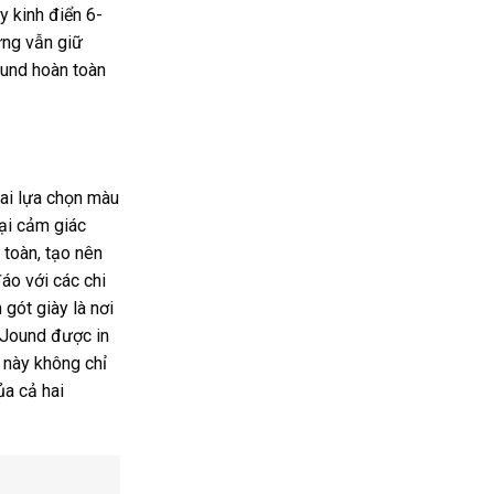
y kinh điển 6-
ng vẫn giữ
ound hoàn toàn
ai lựa chọn màu
ại cảm giác
 toàn, tạo nên
áo với các chi
gót giày là nơi
JJJound được in
 này không chỉ
ủa cả hai