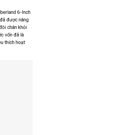
mberland 6-Inch
 đã được nâng
đôi chân khỏi
ớc vốn đã là
u thích hoạt