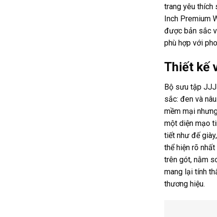
trang yêu thích
Inch Premium W
được bản sắc vố
phù hợp với pho
Thiết kế 
Bộ sưu tập JJJ
sắc: đen và nâu
mềm mại nhưng r
một diện mạo ti
tiết như đế già
thể hiện rõ nhấ
trên gót, nằm s
mang lại tính th
thương hiệu.