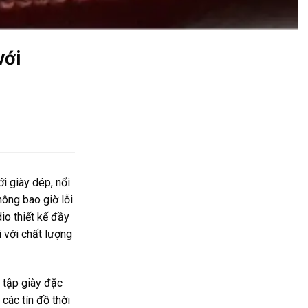
với
i giày dép, nổi
hông bao giờ lỗi
o thiết kế đầy
với chất lượng
 tập giày đặc
 các tín đồ thời