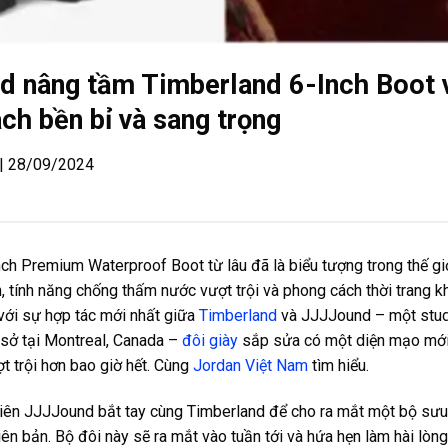
 nâng tầm Timberland 6-Inch Boot 
ch bền bỉ và sang trọng
 | 28/09/2024
ch Premium Waterproof Boot từ lâu đã là biểu tượng trong thế giớ
n, tính năng chống thấm nước vượt trội và phong cách thời trang k
 với sự hợp tác mới nhất giữa
Timberland
và JJJJound – một studi
 sở tại Montreal, Canada –
đôi giày
sắp sửa có một diện mạo mới 
ợt trội hơn bao giờ hết. Cùng
Jordan Việt Nam
tìm hiểu.
tiên JJJJound bắt tay cùng Timberland để cho ra mắt một bộ sưu
ên bản. Bộ đôi này sẽ ra mắt vào tuần tới và hứa hẹn làm hài lòng