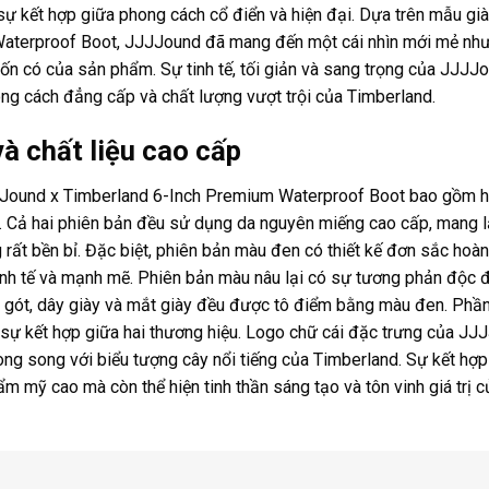
 sự kết hợp giữa phong cách cổ điển và hiện đại. Dựa trên mẫu già
aterproof Boot, JJJJound đã mang đến một cái nhìn mới mẻ như
n có của sản phẩm. Sự tinh tế, tối giản và sang trọng của JJJJ
ng cách đẳng cấp và chất lượng vượt trội của Timberland.
và chất liệu cao cấp
Jound x Timberland 6-Inch Premium Waterproof Boot bao gồm h
. Cả hai phiên bản đều sử dụng da nguyên miếng cao cấp, mang l
ất bền bỉ. Đặc biệt, phiên bản màu đen có thiết kế đơn sắc hoàn
nh tế và mạnh mẽ. Phiên bản màu nâu lại có sự tương phản độc đ
y, gót, dây giày và mắt giày đều được tô điểm bằng màu đen. Phần 
t sự kết hợp giữa hai thương hiệu. Logo chữ cái đặc trưng của J
ong song với biểu tượng cây nổi tiếng của Timberland. Sự kết hợp
ẩm mỹ cao mà còn thể hiện tinh thần sáng tạo và tôn vinh giá trị c