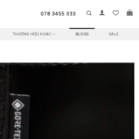
078 3455 333
THƯƠNG HIỆU KHÁC
BLOGS
SALE