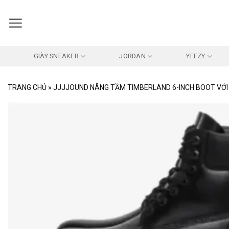
Bỏ
qua
nội
dung
GIÀY SNEAKER
JORDAN
YEEZY
TRANG CHỦ
»
JJJJOUND NÂNG TẦM TIMBERLAND 6-INCH BOOT VỚI