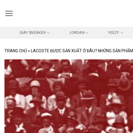
Bỏ
qua
nội
dung
GIÀY SNEAKER
JORDAN
YEEZY
TRANG CHỦ
»
LACOSTE ĐƯỢC SẢN XUẤT Ở ĐÂU? NHỮNG SẢN PHẨM