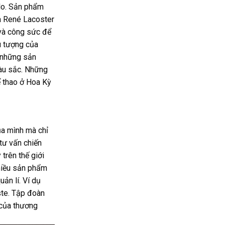
lo. Sản phẩm
ủa René Lacoster
n và công sức để
u tượng của
 những sản
màu sắc. Những
 thao ở Hoa Kỳ
ủa mình mà chỉ
tư vấn chiến
trên thế giới
hiều sản phẩm
ản lí. Ví dụ
te. Tập đoàn
 của thương