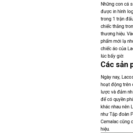
Những con cá s
được in hình lo
trong 1 trận đấu
chiếc thắng tro
thương hiệu. V
phẩm mới lạ như
chiếc áo của L
lúc bấy giờ.
Các sản 
Ngày nay, Lacos
hoạt động trên 
lược và đảm nhi
để có quyền ph
khác nhau nên L
như Tập đoàn P
Cemalac cũng c
hiệu.