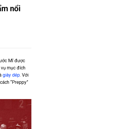
ẩm nổi
 nước Mĩ được
c vụ mục đích
và
giày dép
. Với
 cách “Preppy”