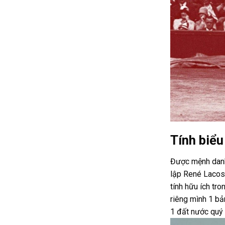
Tính biểu
Được mệnh danh 
lập René Lacost
tính hữu ích tr
riêng mình 1 bả
1 đất nước quý 