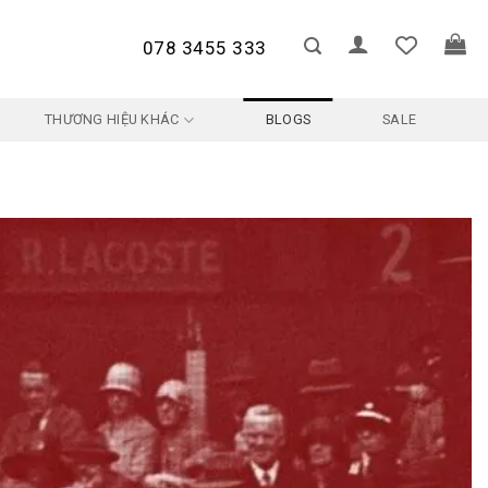
078 3455 333
THƯƠNG HIỆU KHÁC
BLOGS
SALE