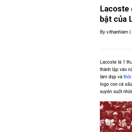
Lacoste 
bật của 
By vithanhlam 
Lacoste là 1 th
thành lập vào 
làm đẹp và
thời
logo con cá sấu
xuyên suốt nhữ