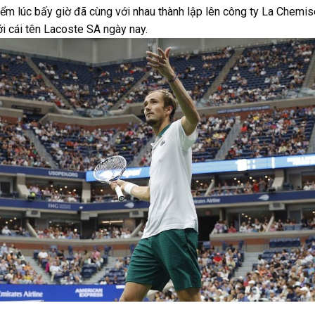
iểm lúc bấy giờ đã cùng với nhau thành lập lên công ty La Chemi
i cái tên Lacoste SA ngày nay.