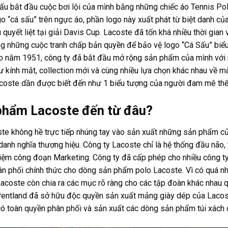
ấu bắt đầu cuộc bơi lội của mình bằng những chiếc áo Tennis Po
go “cá sấu” trên ngực áo, phần logo này xuất phát từ biệt danh c
 quyết liệt tại giải Davis Cup. Lacoste đã tốn khá nhiều thời gia
ng những cuộc tranh chấp bản quyền để bảo vệ logo “Cá Sấu” biể
ào năm 1951, công ty đã bắt đầu mở rộng sản phẩm của mình với
 kính mắt, collection mới và cùng nhiều lựa chọn khác nhau về 
acoste dần được biết đến như 1 biểu tượng của người đam mê thể
phẩm Lacoste đến từ đâu?
te không hề trực tiếp nhúng tay vào sản xuất những sản phẩm c
danh nghĩa thương hiệu. Công ty Lacoste chỉ là hệ thống đầu não, 
ệm công đoạn Marketing. Công ty đã cấp phép cho nhiều công ty 
ân phối chính thức cho dòng sản phẩm polo Lacoste. Vì có quá n
acoste còn chia ra các mục rõ ràng cho các tập đoàn khác nhau qu
entland đã sở hữu độc quyền sản xuất mảng giày dép của Lacos
ó toàn quyền phân phối và sản xuất các dòng sản phẩm túi xách