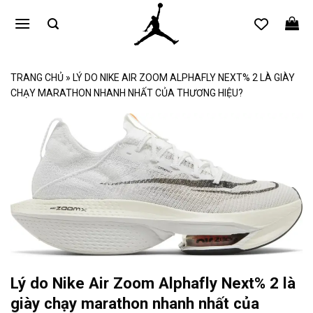
Bỏ
qua
nội
dung
TRANG CHỦ
»
LÝ DO NIKE AIR ZOOM ALPHAFLY NEXT% 2 LÀ GIÀY
CHẠY MARATHON NHANH NHẤT CỦA THƯƠNG HIỆU?
Lý do Nike Air Zoom Alphafly Next% 2 là
giày chạy marathon nhanh nhất của