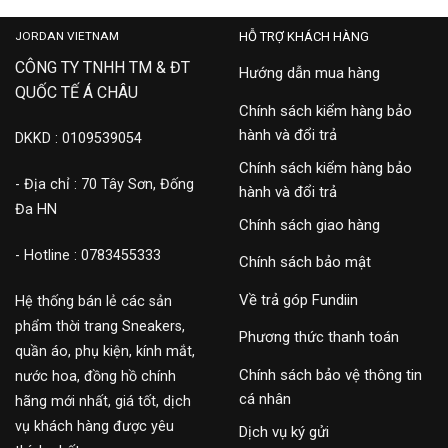
JORDAN VIETNAM
HỖ TRỢ KHÁCH HÀNG
CÔNG TY TNHH TM & ĐT
Hướng dẫn mua hàng
QUỐC TẾ Á CHÂU
Chính sách kiểm hàng bảo
hành và đổi trả
DKKD : 0109539054
Chính sách kiểm hàng bảo
- Địa chỉ : 70 Tây Sơn, Đống
hành và đổi trả
Đa HN
Chính sách giao hàng
- Hotline : 0783455333
Chính sách bảo mật
Về trả góp Fundiin
Hệ thống bán lẻ các sản
phẩm thời trang Sneakers,
Phương thức thanh toán
quần áo, phụ kiện, kính mắt,
Chính sách bảo vệ thông tin
nước hoa, đồng hồ chính
cá nhân
hãng mới nhất, giá tốt, dịch
vụ khách hàng được yêu
Dịch vụ ký gửi