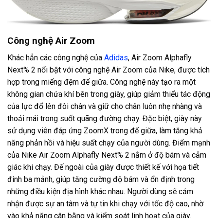
Công nghệ Air Zoom
Khác hẳn các công nghệ của
Adidas
, Air Zoom Alphafly
Next% 2 nổi bật với công nghệ Air Zoom của Nike, được tích
hợp trong miếng đệm đế giữa. Công nghệ này tạo ra một
không gian chứa khí bên trong giày, giúp giảm thiểu tác động
của lực đổ lên đôi chân và giữ cho chân luôn nhẹ nhàng và
thoải mái trong suốt quãng đường chạy. Đặc biệt, giày này
sử dụng viên đáp ứng ZoomX trong đế giữa, làm tăng khả
năng phản hồi và hiệu suất chạy của người dùng. Điểm mạnh
của Nike Air Zoom Alphafly Next% 2 nằm ở độ bám và cảm
giác khi chạy. Đế ngoài của giày được thiết kế với họa tiết
đinh ba mảnh, giúp tăng cường độ bám và ổn định trong
những điều kiện địa hình khác nhau. Người dùng sẽ cảm
nhận được sự an tâm và tự tin khi chạy với tốc độ cao, nhờ
vào khả năng cân bằng và kiểm soát linh hoạt của giày.