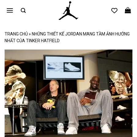
Bỏ
qua
nội
dung
TRANG CHỦ
»
NHỮNG THIẾT KẾ JORDAN MANG TẦM ẢNH HƯỞNG
NHẤT CỦA TINKER HATFIELD