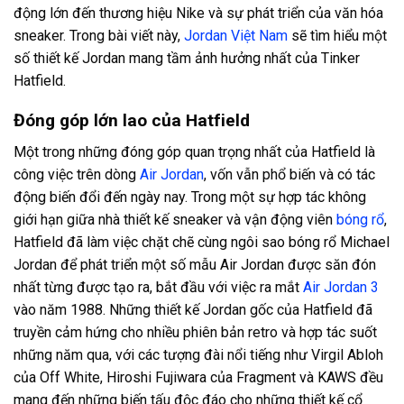
động lớn đến thương hiệu Nike và sự phát triển của văn hóa
sneaker. Trong bài viết này,
Jordan Việt Nam
sẽ tìm hiểu một
số thiết kế Jordan mang tầm ảnh hưởng nhất của Tinker
Hatfield.
Đóng góp lớn lao của Hatfield
Một trong những đóng góp quan trọng nhất của Hatfield là
công việc trên dòng
Air Jordan
, vốn vẫn phổ biến và có tác
động biến đổi đến ngày nay. Trong một sự hợp tác không
giới hạn giữa nhà thiết kế sneaker và vận động viên
bóng rổ
,
Hatfield đã làm việc chặt chẽ cùng ngôi sao bóng rổ Michael
Jordan để phát triển một số mẫu Air Jordan được săn đón
nhất từng được tạo ra, bắt đầu với việc ra mắt
Air Jordan 3
vào năm 1988. Những thiết kế Jordan gốc của Hatfield đã
truyền cảm hứng cho nhiều phiên bản retro và hợp tác suốt
những năm qua, với các tượng đài nổi tiếng như Virgil Abloh
của Off White, Hiroshi Fujiwara của Fragment và KAWS đều
mang đến những biến tấu độc đáo cho những thiết kế cổ