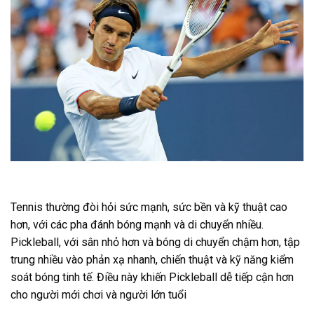
Tennis thường đòi hỏi sức mạnh, sức bền và kỹ thuật cao
hơn, với các pha đánh bóng mạnh và di chuyển nhiều.
Pickleball, với sân nhỏ hơn và bóng di chuyển chậm hơn, tập
trung nhiều vào phản xạ nhanh, chiến thuật và kỹ năng kiểm
soát bóng tinh tế. Điều này khiến Pickleball dễ tiếp cận hơn
cho người mới chơi và người lớn tuổi