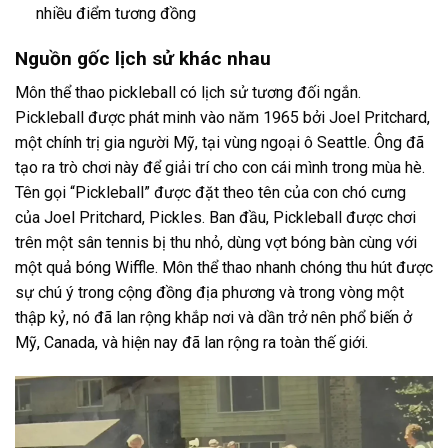
nhiều điểm tương đồng
Nguồn gốc lịch sử khác nhau
Môn thể thao pickleball có lịch sử tương đối ngắn.
Pickleball được phát minh vào năm 1965 bởi Joel Pritchard,
một chính trị gia người Mỹ, tại vùng ngoại ô Seattle. Ông đã
tạo ra trò chơi này để giải trí cho con cái mình trong mùa hè.
Tên gọi “Pickleball” được đặt theo tên của con chó cưng
của Joel Pritchard, Pickles. Ban đầu, Pickleball được chơi
trên một sân tennis bị thu nhỏ, dùng vợt bóng bàn cùng với
một quả bóng Wiffle. Môn thể thao nhanh chóng thu hút được
sự chú ý trong cộng đồng địa phương và trong vòng một
thập kỷ, nó đã lan rộng khắp nơi và dần trở nên phổ biến ở
Mỹ, Canada, và hiện nay đã lan rộng ra toàn thế giới.