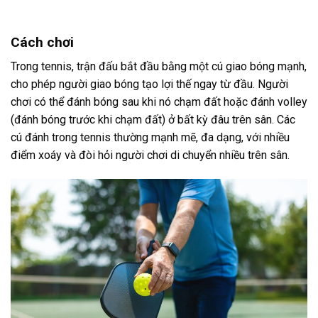
Cách chơi
Trong tennis, trận đấu bắt đầu bằng một cú giao bóng mạnh,
cho phép người giao bóng tạo lợi thế ngay từ đầu. Người
chơi có thể đánh bóng sau khi nó chạm đất hoặc đánh volley
(đánh bóng trước khi chạm đất) ở bất kỳ đâu trên sân. Các
cú đánh trong tennis thường mạnh mẽ, đa dạng, với nhiều
điểm xoáy và đòi hỏi người chơi di chuyển nhiều trên sân.