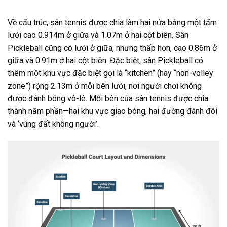
Về cấu trúc, sân tennis được chia làm hai nửa bằng một tấm
lưới cao 0.914m ở giữa và 1.07m ở hai cột biên. Sân
Pickleball cũng có lưới ở giữa, nhưng thấp hơn, cao 0.86m ở
giữa và 0.91m ở hai cột biên. Đặc biệt, sân Pickleball có
thêm một khu vực đặc biệt gọi là “kitchen” (hay “non-volley
zone”) rộng 2.13m ở mỗi bên lưới, nơi người chơi không
được đánh bóng vô-lê. Mỗi bên của sân tennis được chia
thành năm phần—hai khu vực giao bóng, hai đường đánh đôi
và ‘vùng đất không người’.