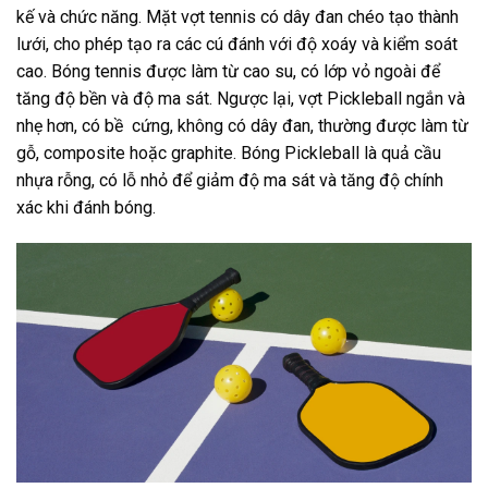
kế và chức năng. Mặt vợt tennis có dây đan chéo tạo thành
lưới, cho phép tạo ra các cú đánh với độ xoáy và kiểm soát
cao. Bóng tennis được làm từ cao su, có lớp vỏ ngoài để
tăng độ bền và độ ma sát. Ngược lại, vợt Pickleball ngắn và
nhẹ hơn, có bề cứng, không có dây đan, thường được làm từ
gỗ, composite hoặc graphite. Bóng Pickleball là quả cầu
nhựa rỗng, có lỗ nhỏ để giảm độ ma sát và tăng độ chính
xác khi đánh bóng.