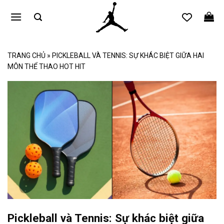
Bỏ
qua
nội
dung
TRANG CHỦ
»
PICKLEBALL VÀ TENNIS: SỰ KHÁC BIỆT GIỮA HAI
MÔN THỂ THAO HOT HIT
Pickleball và Tennis: Sự khác biệt giữa