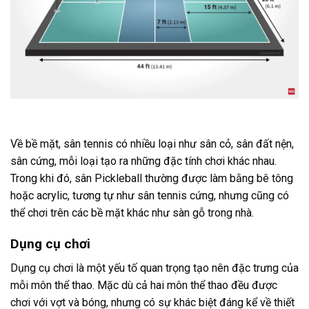
Về bề mặt, sân tennis có nhiều loại như sân cỏ, sân đất nện,
sân cứng, mỗi loại tạo ra những đặc tính chơi khác nhau.
Trong khi đó, sân Pickleball thường được làm bằng bê tông
hoặc acrylic, tương tự như sân tennis cứng, nhưng cũng có
thể chơi trên các bề mặt khác như sàn gỗ trong nhà.
Dụng cụ chơi
Dụng cụ chơi là một yếu tố quan trọng tạo nên đặc trưng của
mỗi môn thể thao. Mặc dù cả hai môn thể thao đều được
chơi với vợt và bóng, nhưng có sự khác biệt đáng kể về thiết