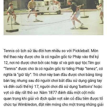
Tennis có lịch sử lâu đời hơn nhiều so với Pickleball. Môn
thể thao này được cho là có nguồn gốc từ Pháp vào thế kỷ
12, nơi nó được chơi bởi các hiệp sĩ và giới quý tộc.Tên gọi
“Tennis” được cho là có nguồn gốc từ tiếng Pháp “tenez”, có
nghĩa là “giữ lấy”. Trò chơi này ban đầu được chơi bằng lòng
bàn tay, nhưng sau đó người chơi bắt đầu sử dụng găng tay
và đến cuối thế kỷ 17, người chơi đã sử dụng ‘battoirs’ hoặc
vợt có dây rất thô sơ. Năm 1877 đánh dấu một cột mốc
quan trọng khi giải vô địch quần vợt sân cỏ đầu tiên được tổ
chức tại Wimbledon, đặt nền móng cho một trong những giải